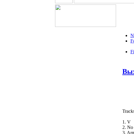
N
F
Fi
Вых
Track
1. V
2. No
3. Ar