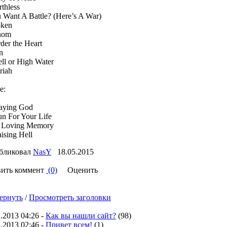
thless
u Want A Battle? (Here’s A War)
oken
nom
der the Heart
n
ell or High Water
riah
e:
laying God
un For Your Life
n Loving Memory
ising Hell
ликовал
NasY
18.05.2015
вить коммент
(0)
Оценить
ернуть
/
Просмотреть заголовки
.2013 04:26 -
Как вы нашли сайт?
(98)
.2013 02:46 -
Привет всем!
(1)