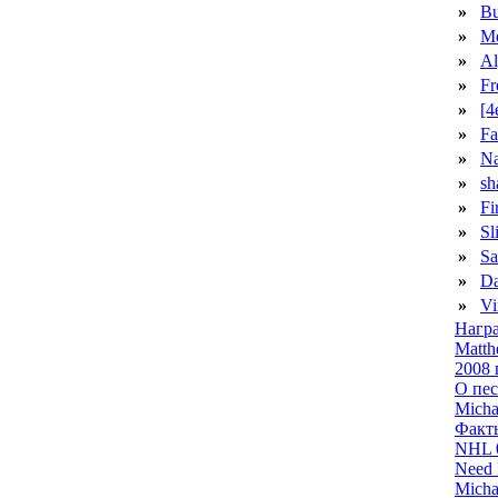
»
Bu
»
Me
»
Al
»
Fr
»
[4
»
Fa
»
N
»
s
»
Fi
»
Sl
»
Sa
»
D
»
Vi
Нагр
Matth
2008 
О пе
Micha
Факт
NHL 
Need 
Micha