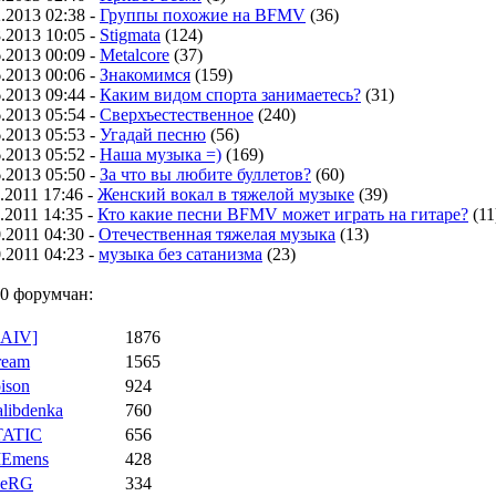
.2013 02:38 -
Группы похожие на BFMV
(36)
.2013 10:05 -
Stigmata
(124)
.2013 00:09 -
Metalcore
(37)
.2013 00:06 -
Знакомимся
(159)
.2013 09:44 -
Каким видом спорта занимаетесь?
(31)
.2013 05:54 -
Сверхъестественное
(240)
.2013 05:53 -
Угадай песню
(56)
.2013 05:52 -
Наша музыка =)
(169)
.2013 05:50 -
За что вы любите буллетов?
(60)
.2011 17:46 -
Женский вокал в тяжелой музыке
(39)
.2011 14:35 -
Кто какие песни BFMV может играть на гитаре?
(11
.2011 04:30 -
Отечественная тяжелая музыка
(13)
.2011 04:23 -
музыка без сатанизма
(23)
0 форумчан:
RAIV]
1876
ream
1565
ison
924
libdenka
760
TATIC
656
IEmens
428
eeRG
334