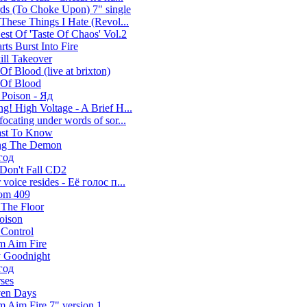
ds (To Choke Upon) 7" single
 These Things I Hate (Revol...
est Of 'Taste Of Chaos' Vol.2
rts Burst Into Fire
ill Takeover
f Blood (live at brixton)
Of Blood
 Poison - Яд
g! High Voltage - A Brief H...
focating under words of sor...
ast To Know
ng The Demon
год
 Don't Fall CD2
 voice resides - Её голос п...
om 409
 The Floor
oison
 Control
m Aim Fire
y Goodnight
год
rses
ven Days
m Aim Fire 7" version 1