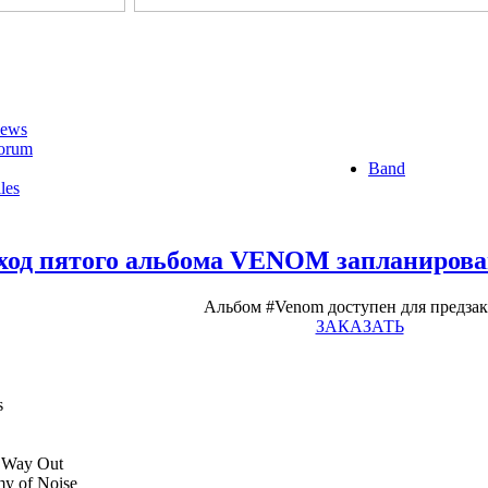
ews
orum
Band
les
од пятого альбома VENOM запланирован 
Альбом #Venom доступен для предзак
ЗАКАЗАТЬ
s
 Way Out
my of Noise