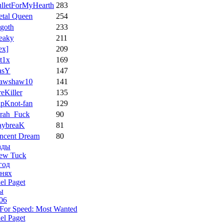
lletForMyHearth
283
tal Queen
254
goth
233
eaky
211
ex]
209
t1x
169
asY
147
hawshaw10
141
reKiller
135
ipKnot-fan
129
rah_Fuck
90
aybreaK
81
ncent Dream
80
ады
ew Tuck
год
снях
el Paget
ы
06
For Speed: Most Wanted
el Paget