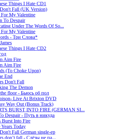
hese Things I Hate CD1
 Don't Fall (UK Version)
t For My Valentine
rn To Despair
cating Under The Words Of So...
t For My Valentine
words - Три Слова*
 James
hese Things I Hate CD2
год
m Aim Fire
m Aim Fire
ds (To Choke Upon)
he End
rs Don't Fall
king The Demon
 the floor - Бьюсь об пол
oison- Live At Brixton DVD
sy Way Out (Bonus Track)
TS BURST INTO FIRE (GERMAN SI...
To Despair - Путь в никуда
 Burst Into Fire
0 Years Today
 Don't Fall German single-ep
rs don’t fall - Слёзы не па...