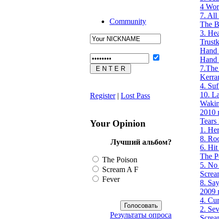
4 Wor
7. All
Community
The B
3. Hea
Trustk
Hand O
Hand 
7.The
Kerran
4. Suf
10. L
Register
|
Lost Pass
Waki
2010 
Tears
Your Opinion
1. Her
8. Ro
Лучший альбом?
6. Hit
The P
The Poison
5. No
Scream A F
Screa
Fever
8. Sa
2009 
4. Cu
2. Se
Результаты опроса
Screa