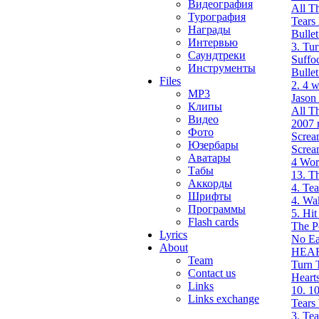
Видеография
All T
Турография
Tears
Награды
Bulle
Интервью
3. Tu
Саундтреки
Suffo
Инструменты
Bulle
Files
2. 4 
MP3
Jason
Клипы
All T
Видео
2007 
Фото
Screa
Юзербары
Screa
Аватары
4 Wor
Табы
13. T
Аккорды
4. Tea
Шрифты
4. Wa
Программы
5. Hit
Flash cards
The P
Lyrics
No Ea
About
HEAR
Team
Turn 
Contact us
Hearts
Links
10. 1
Links exchange
Tears
3. Tea