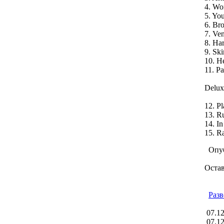
4. Wor
5. Yo
6. Br
7. Ve
8. Har
9. Ski
10. H
11. Pa
Delux
12. P
13. R
14. I
15. Ra
Опуб
Оста
Разв
07.12
07.12