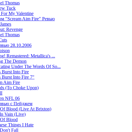
el Thomas
ew Tuck
t For My Valentine
м "Scream Aim Fire" Ревью
 James
ut: Revenge
el Thomas
Cuts
вью 28.10.2006
oison
g! Remastered: Metallica's ...
ng The Demon
cating Under The Words Of So...
 Burst Into Fire
 Burst Into Fire 7"
m Aim Fire
ds (To Choke Upon)
II
en NFL 06
рвью с Пейджем
Of Blood (Live At Brixton)
In Vain (Live)
Of Blood
hese Things I Hate
Don't Fall