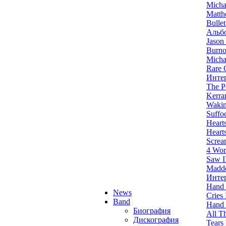
Micha
Matth
Bulle
Альбо
Jason
Burno
Micha
Rare 
Интер
The P
Kerran
Waki
Suffo
Hearts
Hearts
Screa
4 Wor
Saw I
Madd
Инте
Hand 
News
Cries 
Band
Hand 
Биография
All T
Дискография
Tears 