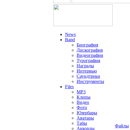
News
Band
Биография
Дискография
Видеография
Турография
Награды
Интервью
Саундтреки
Инструменты
Files
MP3
Клипы
Видео
Фото
Юзербары
Аватары
Табы
Файлы
Аккорды