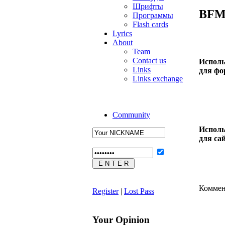
Шрифты
BFM
Программы
Flash cards
Lyrics
About
Team
Contact us
Исполь
Links
для фо
Links exchange
Community
Исполь
для са
Коммен
Register
|
Lost Pass
Your Opinion