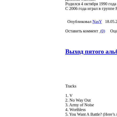
Родился 4 октября 1990 года
С 2006 года играл в группе R
Опубликовал
NasY
18.05.
Оставить коммент
(0)
Оце
Выход пятого аль
Tracks
1. V
2. No Way Out
3. Army of Noise
4. Worthless
5. You Want A Battle? (Here’s