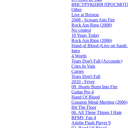
ИНСТРУКЦИЯ ПРОСМОТ
Other
Live at Brixton
2008 - Scream Aim Fire
Rock Am Ring (2008)
No control
10 Years Today
Rock Am Ring (2006)
Hand of Blood (Live on Sarah 
Intro
4 Words
Tears Don't Fall (Accoustic)
Cries In Vain
Curses
Tears Don't Fall
2010 - Fever
09. Hearts Burst Into Fire
Guitar Pro 4
Hand Of Blood
Graspop Metal Meeting (2006)
Hit The Floor
06. All These Things I Hate
BFMV Fan 4
Adobe Flash Player 9
02. Hand Of Blood