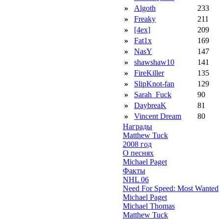
»
Algoth
233
»
Freaky
211
»
[4ex]
209
»
Fat1x
169
»
NasY
147
»
shawshaw10
141
»
FireKiller
135
»
SlipKnot-fan
129
»
Sarah_Fuck
90
»
DaybreaK
81
»
Vincent Dream
80
Награды
Matthew Tuck
2008 год
О песнях
Michael Paget
Факты
NHL 06
Need For Speed: Most Wanted
Michael Paget
Michael Thomas
Matthew Tuck