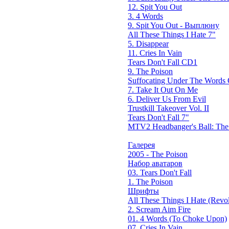
12. Spit You Out
3. 4 Words
9. Spit You Out - Выплюну
All These Things I Hate 7"
5. Disappear
11. Cries In Vain
Tears Don't Fall CD1
9. The Poison
Suffocating Under The Words O
7. Take It Out On Me
6. Deliver Us From Evil
Trustkill Takeover Vol. II
Tears Don't Fall 7"
MTV2 Headbanger's Ball: Th
Галерея
2005 - The Poison
Набор аватаров
03. Tears Don't Fall
1. The Poison
Шрифты
All These Things I Hate (Revol
2. Scream Aim Fire
01. 4 Words (To Choke Upon)
07. Cries In Vain