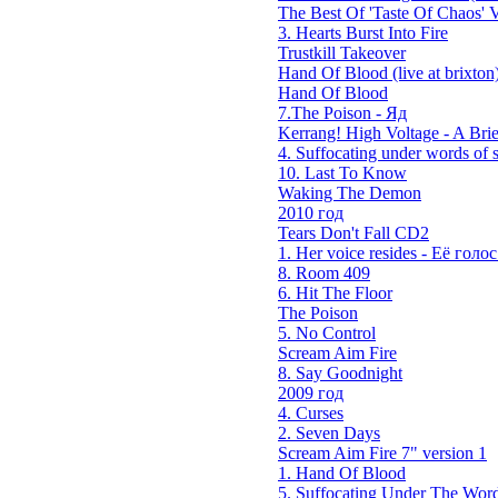
The Best Of 'Taste Of Chaos' V
3. Hearts Burst Into Fire
Trustkill Takeover
Hand Of Blood (live at brixton
Hand Of Blood
7.The Poison - Яд
Kerrang! High Voltage - A Brie
4. Suffocating under words of s
10. Last To Know
Waking The Demon
2010 год
Tears Don't Fall CD2
1. Her voice resides - Её голос 
8. Room 409
6. Hit The Floor
The Poison
5. No Control
Scream Aim Fire
8. Say Goodnight
2009 год
4. Curses
2. Seven Days
Scream Aim Fire 7" version 1
1. Hand Of Blood
5. Suffocating Under The Word