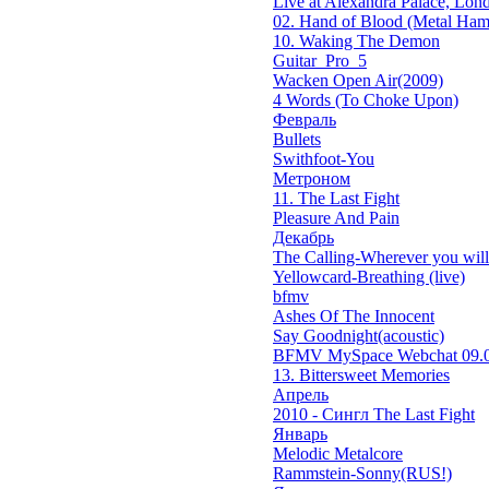
Live at Alexandra Palace, Lond
02. Hand of Blood (Metal Ham
10. Waking The Demon
Guitar_Pro_5
Wacken Open Air(2009)
4 Words (To Choke Upon)
Февраль
Bullets
Swithfoot-You
Метроном
11. The Last Fight
Pleasure And Pain
Декабрь
The Calling-Wherever you will 
Yellowcard-Breathing (live)
bfmv
Ashes Of The Innocent
Say Goodnight(acoustic)
BFMV MySpace Webchat 09.0
13. Bittersweet Memories
Апрель
2010 - Сингл The Last Fight
Январь
Melodic Metalcore
Rammstein-Sonny(RUS!)