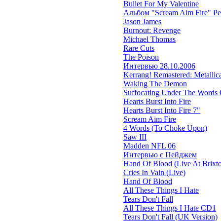
Bullet For My Valentine
Альбом "Scream Aim Fire" Р
Jason James
Burnout: Revenge
Michael Thomas
Rare Cuts
The Poison
Интервью 28.10.2006
Kerrang! Remastered: Metallica'
Waking The Demon
Suffocating Under The Words O
Hearts Burst Into Fire
Hearts Burst Into Fire 7"
Scream Aim Fire
4 Words (To Choke Upon)
Saw III
Madden NFL 06
Интервью с Пейджем
Hand Of Blood (Live At Brixt
Cries In Vain (Live)
Hand Of Blood
All These Things I Hate
Tears Don't Fall
All These Things I Hate CD1
Tears Don't Fall (UK Version)