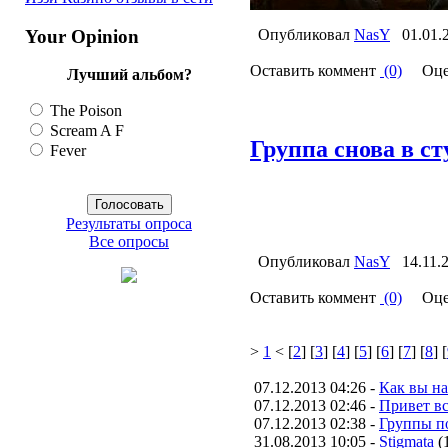
Your Opinion
Опубликовал
NasY
01.01.
Оставить коммент
(0)
Оце
Лучший альбом?
The Poison
Scream A F
Группа снова в ст
Fever
Результаты опроса
Все опросы
Опубликовал
NasY
14.11.
Оставить коммент
(0)
Оце
>
1
< [
2
] [
3
] [
4
] [
5
] [
6
] [
7
] [
8
] [
07.12.2013 04:26 -
Как вы н
07.12.2013 02:46 -
Привет вс
07.12.2013 02:38 -
Группы п
31.08.2013 10:05 -
Stigmata
(