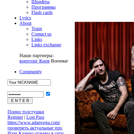
Шрифты
Программы
Flash cards
Lyrics
About
Team
Contact us
Links
Links exchange
Наши партнеры:
военторг Киев
Военмаг
Community
Порно толстушки
Register
|
Lost Pass
https://www.adanvega.com/
проверить актуальные про
Иззи Казино отзывы в сети