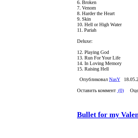
6. Broken
7. Venom
8. Harder the Heart
9. Skin
10. Hell or High Water
11. Pariah
Deluxe:
12. Playing God
13. Run For Your Life
14. In Loving Memory
15. Raising Hell
Опубликовал
NasY
18.05.
Оставить коммент
(0)
Оце
Bullet for my Vale