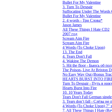
Bullet For My Valentine
3. Turn To Despair
Suffocating Under The Words O
Bullet For My Valentine
2. 4 words - Три Слова*
Jason James
All These Things I Hate CD2
2007 год
Scream Aim Fire
Scream Aim Fire
4 Words (To Choke Upon)
13. The End
4. Tears Don't Fall
4. Waking The Demon
5. Hit the floor - Бьюсь об пол
The Poison- Live At Brixton
No Easy Way Out (Bonus Trac
HEARTS BURST INTO FIRE
Turn To Despair - Путь в ник
Hearts Burst Into Fire
10. 10 Years Today
Tears Don't Fall German single
3. Tears don’t fall - Слёзы не п
4 Words (To Choke Upon) 7" s
7. All These Things I Hate (Rev