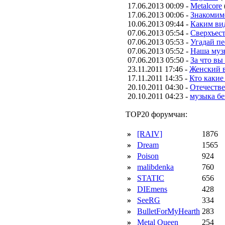
17.06.2013 00:09 -
Metalcore
17.06.2013 00:06 -
Знакомим
10.06.2013 09:44 -
Каким вид
07.06.2013 05:54 -
Сверхъес
07.06.2013 05:53 -
Угадай п
07.06.2013 05:52 -
Наша муз
07.06.2013 05:50 -
За что вы
23.11.2011 17:46 -
Женский в
17.11.2011 14:35 -
Кто какие
20.10.2011 04:30 -
Отечестве
20.10.2011 04:23 -
музыка бе
TOP20 форумчан:
»
[RAIV]
1876
»
Dream
1565
»
Poison
924
»
malibdenka
760
»
STATIC
656
»
DIEmens
428
»
SeeRG
334
»
BulletForMyHearth
283
»
Metal Queen
254