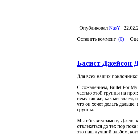
Опубликовал
NasY
22.02.
Оставить коммент
(0)
Оце
Басист Джейсон 
Для всех наших поклонников
С сожалением, Bullet For M
частью этой группы на протя
нему так же, как мы знаем, 
что он хочет делать дальше,
группы.
Мы объявим замену Джею, ко
отвлекаться до тех пор пок
это наш лучший альбом, кот