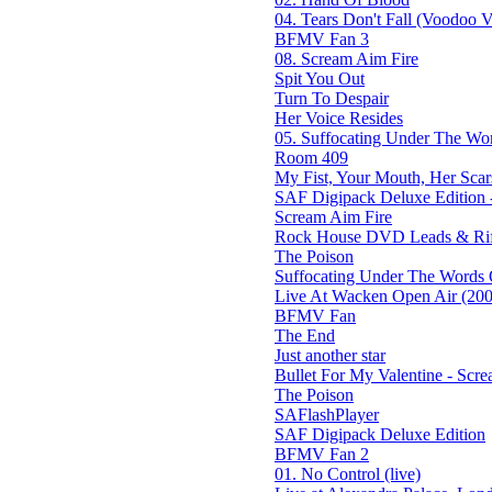
04. Tears Don't Fall (Voodoo Ve
BFMV Fan 3
08. Scream Aim Fire
Spit You Out
Turn To Despair
Her Voice Resides
05. Suffocating Under The Wor
Room 409
My Fist, Your Mouth, Her Scar
SAF Digipack Deluxe Edition 
Scream Aim Fire
Rock House DVD Leads & Riff
The Poison
Suffocating Under The Words O
Live At Wacken Open Air (200
BFMV Fan
The End
Just another star
Bullet For My Valentine - Screa
The Poison
SAFlashPlayer
SAF Digipack Deluxe Edition
BFMV Fan 2
01. No Control (live)