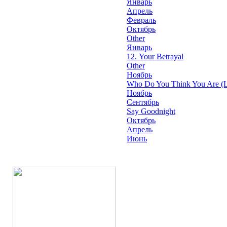
Январь
Апрель
Февраль
Октябрь
Other
Январь
12. Your Betrayal
Other
Ноябрь
Who Do You Think You Are (L
Ноябрь
Сентябрь
Say Goodnight
Октябрь
Апрель
Июнь