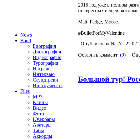
2015 год уже в полном разг
интересных вещей, которые 
Matt, Padge, Moose.
#BulletForMyValentine
News
Band
Опубликовал
NasY
22.02.
Биография
Дискография
Оставить коммент
(0)
Оце
Видеография
Турография
Награды
Интервью
Большой тур! Рос
Саундтреки
Инструменты
Files
MP3
Клипы
Видео
Фото
Юзербары
Аватары
Табы
Аккорды