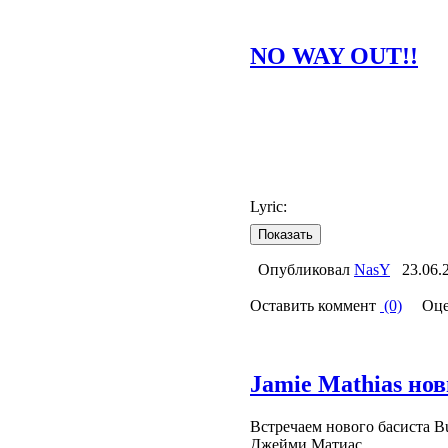
NO WAY OUT!!
Lyric:
Опубликовал
NasY
23.06.
Оставить коммент
(0)
Оце
Jamie Mathias но
Встречаем нового басиста Bul
Джейми Матиас.