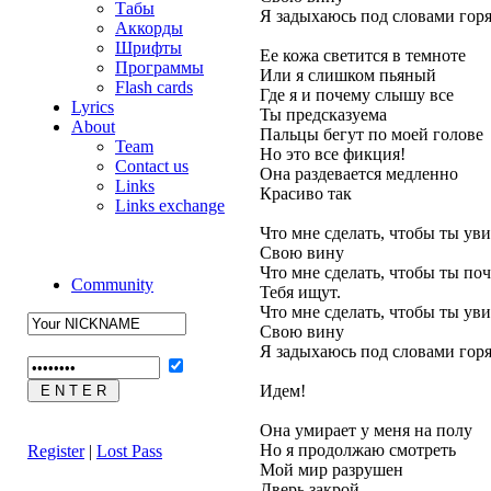
Табы
Я задыхаюсь под словами гор
Аккорды
Шрифты
Ее кожа светится в темноте
Программы
Или я слишком пьяный
Flash cards
Где я и почему слышу все
Lyrics
Ты предсказуема
About
Пальцы бегут по моей голове
Team
Но это все фикция!
Contact us
Она раздевается медленно
Links
Красиво так
Links exchange
Что мне сделать, чтобы ты ув
Свою вину
Что мне сделать, чтобы ты по
Community
Тебя ищут.
Что мне сделать, чтобы ты ув
Свою вину
Я задыхаюсь под словами гор
Идем!
Она умирает у меня на полу
Но я продолжаю смотреть
Register
|
Lost Pass
Мой мир разрушен
Дверь закрой