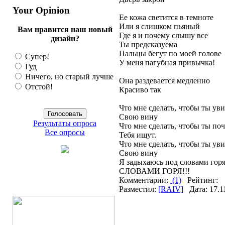
Your Opinion
Ее кожа светится в темноте
Или я слишком пьяный
Вам нравится наш новый
Где я и почему слышу все
дизайн?
Ты предсказуема
Пальцы бегут по моей голове
Супер!
У меня пагубная привычка!
Гуд
Ничего, но старый лучше
Она раздевается медленно
Отстой!
Красиво так
Что мне сделать, чтобы ты ув
Свою вину
Результаты опроса
Что мне сделать, чтобы ты по
Все опросы
Тебя ищут.
Что мне сделать, чтобы ты ув
Свою вину
Я задыхаюсь под словами гор
СЛОВАМИ ГОРЯ!!!
Комментарии:
(1)
Рейтинг:
Разместил:
[RAIV]
Дата: 17.1