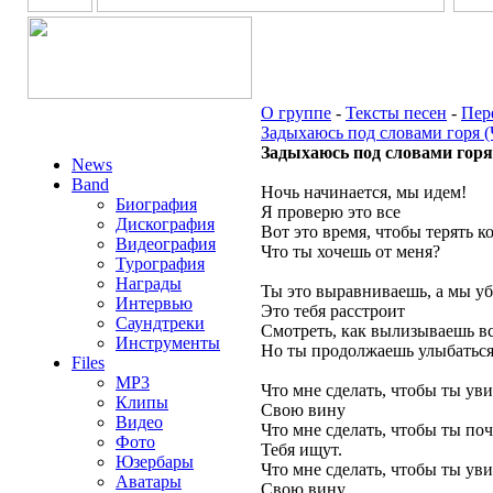
О группе
-
Тексты песен
-
Пер
Задыхаюсь под словами горя (
Задыхаюсь под словами горя (
News
Band
Ночь начинается, мы идем!
Биография
Я проверю это все
Дискография
Вот это время, чтобы терять к
Видеография
Что ты хочешь от меня?
Турография
Награды
Ты это выравниваешь, а мы уб
Интервью
Это тебя расстроит
Саундтреки
Смотреть, как вылизываешь вс
Инструменты
Но ты продолжаешь улыбатьс
Files
MP3
Что мне сделать, чтобы ты ув
Клипы
Свою вину
Видео
Что мне сделать, чтобы ты по
Фото
Тебя ищут.
Юзербары
Что мне сделать, чтобы ты ув
Аватары
Свою вину