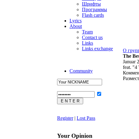
Шрифты
Программы
Flash cards
Lyrics
About
Team
Contact us
Links
Links exchange
О груп
The Bes
Januar 
feat. "
Community
Коммен
Размес
Register
|
Lost Pass
Your Opinion