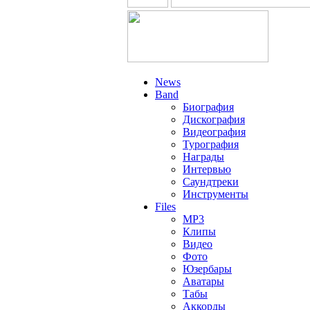
News
Band
Биография
Дискография
Видеография
Турография
Награды
Интервью
Саундтреки
Инструменты
Files
MP3
Клипы
Видео
Фото
Юзербары
Аватары
Табы
Аккорды