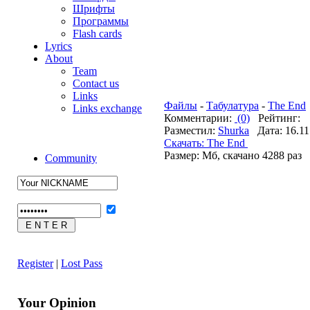
Шрифты
Программы
Flash cards
Lyrics
About
Team
Contact us
Links
Файлы
-
Табулатура
-
The End
Links exchange
Комментарии:
(0)
Рейтинг:
Разместил:
Shurka
Дата: 16.11
Cкачать: The End
Размер: Мб, скачано 4288 раз
Community
Register
|
Lost Pass
Your Opinion