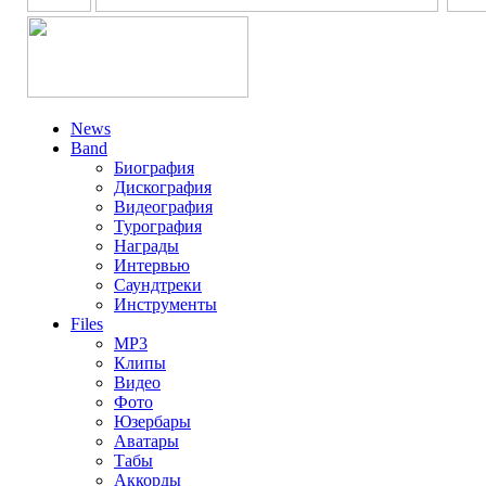
News
Band
Биография
Дискография
Видеография
Турография
Награды
Интервью
Саундтреки
Инструменты
Files
MP3
Клипы
Видео
Фото
Юзербары
Аватары
Табы
Аккорды