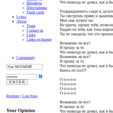
Что никогда не думал, как я б
Шрифты
Программы
Подкрадываюсь сзади я, целу
Flash cards
Ты смотришь прямо и дышешь 
Lyrics
Мне еще нужен час
About
Не кричи, прошу тебя, позволь 
Team
Падаю на тебя, как тона кирп
Contact us
Ты не ожидала, что это произо
Links
Links exchange
Возьмешь ли все?
Я прошу за то
Что никогда не думал, как я б
Возьмешь ли все?
Community
Я прошу за то
Что никогда не думал, как я б
Бьюсь об пол!!!
О-о-о-о-о
О-о-о-о-о
О-о-о-о-о
О-о-о-о-о
Register
|
Lost Pass
Возьмешь ли все?
Я прошу за то
Your Opinion
Что никогда не думал, как я б