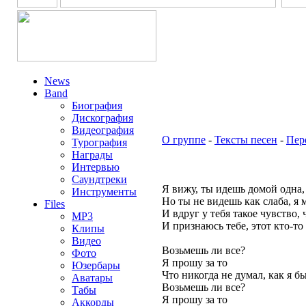
News
Band
Биография
Дискография
Видеография
О группе
-
Тексты песен
-
Пер
Турография
Награды
Интервью
Саундтреки
Я вижу, ты идешь домой одна, 
Инструменты
Но ты не видешь как слаба, я 
Files
И вдруг у тебя такое чувство, 
MP3
И признаюсь тебе, этот кто-то 
Клипы
Видео
Возьмешь ли все?
Фото
Я прошу за то
Юзербары
Что никогда не думал, как я б
Аватары
Возьмешь ли все?
Табы
Я прошу за то
Аккорды