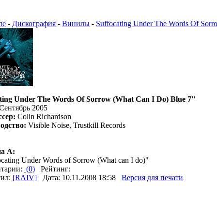
пе
-
Дискография
-
Винилы
-
Suffocating Under The Words Of Sorro
ting Under The Words Of Sorrow (What Can I Do) Blue 7''
Сентябрь 2005
сер:
Colin Richardson
одство:
Visible Noise, Trustkill Records
а A:
ocating Under Words of Sorrow (What can I do)"
тарии:
(0)
Рейтинг:
тил:
[RAIV]
Дата: 10.11.2008 18:58
Версия для печати