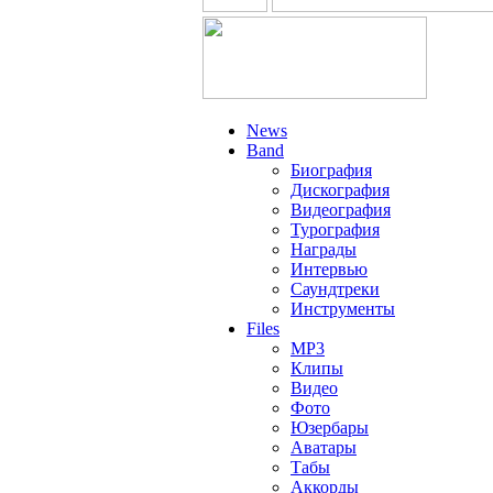
News
Band
Биография
Дискография
Видеография
Турография
Награды
Интервью
Саундтреки
Инструменты
Files
MP3
Клипы
Видео
Фото
Юзербары
Аватары
Табы
Аккорды