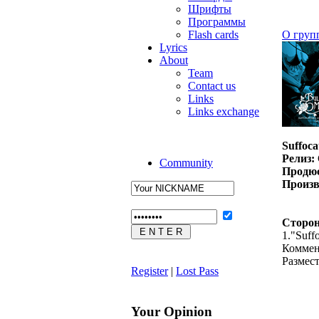
Шрифты
Программы
Flash cards
О груп
Lyrics
About
Team
Contact us
Links
Links exchange
Suffoca
Релиз:
Community
Продюс
Произв
Сторон
1."Suff
Коммен
Размес
Register
|
Lost Pass
Your Opinion