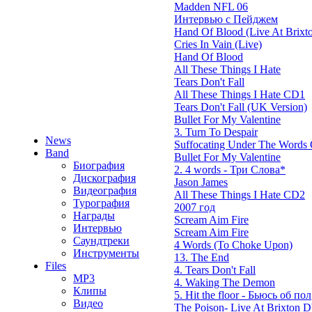
Madden NFL 06
Интервью с Пейджем
Hand Of Blood (Live At Brixt
Cries In Vain (Live)
Hand Of Blood
All These Things I Hate
Tears Don't Fall
All These Things I Hate CD1
Tears Don't Fall (UK Version)
Bullet For My Valentine
3. Turn To Despair
News
Suffocating Under The Words O
Band
Bullet For My Valentine
Биография
2. 4 words - Три Слова*
Дискография
Jason James
Видеография
All These Things I Hate CD2
Турография
2007 год
Награды
Scream Aim Fire
Интервью
Scream Aim Fire
Саундтреки
4 Words (To Choke Upon)
Инструменты
13. The End
Files
4. Tears Don't Fall
MP3
4. Waking The Demon
Клипы
5. Hit the floor - Бьюсь об пол
Видео
The Poison- Live At Brixton