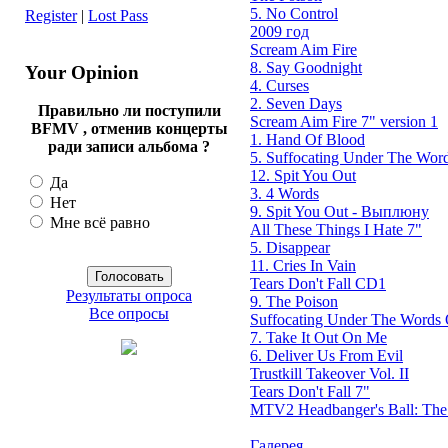
5. No Control
Register
|
Lost Pass
2009 год
Scream Aim Fire
8. Say Goodnight
Your Opinion
4. Curses
2. Seven Days
Правильно ли поступили
Scream Aim Fire 7" version 1
BFMV , отменив концерты
1. Hand Of Blood
ради записи альбома ?
5. Suffocating Under The Word
12. Spit You Out
Да
3. 4 Words
Нет
9. Spit You Out - Выплюну
Мне всё равно
All These Things I Hate 7"
5. Disappear
11. Cries In Vain
Tears Don't Fall CD1
Результаты опроса
9. The Poison
Все опросы
Suffocating Under The Words O
7. Take It Out On Me
6. Deliver Us From Evil
Trustkill Takeover Vol. II
Tears Don't Fall 7"
MTV2 Headbanger's Ball: Th
Галерея