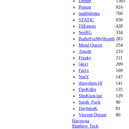
»
Dream
1565
»
Poison
924
»
malibdenka
760
»
STATIC
656
»
DIEmens
428
»
SeeRG
334
»
BulletForMyHearth
283
»
Metal Queen
254
»
Algoth
233
»
Freaky
211
»
[4ex]
209
»
Fat1x
169
»
NasY
147
»
shawshaw10
141
»
FireKiller
135
»
SlipKnot-fan
129
»
Sarah_Fuck
90
»
DaybreaK
81
»
Vincent Dream
80
Награды
Matthew Tuck