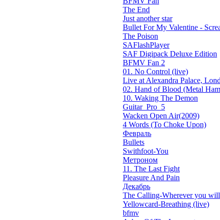
BFMV Fan
The End
Just another star
Bullet For My Valentine - Screa
The Poison
SAFlashPlayer
SAF Digipack Deluxe Edition
BFMV Fan 2
01. No Control (live)
Live at Alexandra Palace, Lond
02. Hand of Blood (Metal Ham
10. Waking The Demon
Guitar_Pro_5
Wacken Open Air(2009)
4 Words (To Choke Upon)
Февраль
Bullets
Swithfoot-You
Метроном
11. The Last Fight
Pleasure And Pain
Декабрь
The Calling-Wherever you will 
Yellowcard-Breathing (live)
bfmv