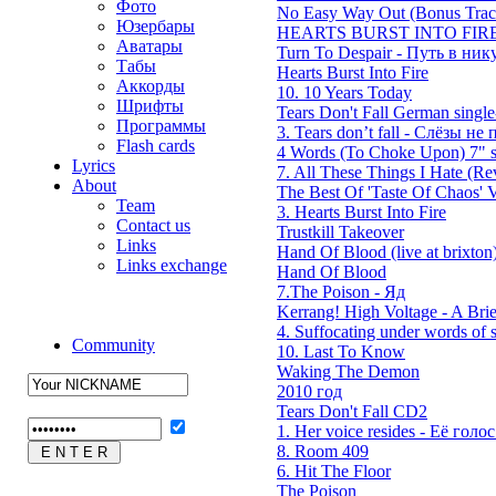
Фото
No Easy Way Out (Bonus Trac
Юзербары
HEARTS BURST INTO FIRE
Аватары
Turn To Despair - Путь в ник
Табы
Hearts Burst Into Fire
Аккорды
10. 10 Years Today
Шрифты
Tears Don't Fall German single
Программы
3. Tears don’t fall - Слёзы не п
Flash cards
4 Words (To Choke Upon) 7" s
Lyrics
7. All These Things I Hate (Rev
About
The Best Of 'Taste Of Chaos' V
Team
3. Hearts Burst Into Fire
Contact us
Trustkill Takeover
Links
Hand Of Blood (live at brixton
Links exchange
Hand Of Blood
7.The Poison - Яд
Kerrang! High Voltage - A Brie
4. Suffocating under words of s
Community
10. Last To Know
Waking The Demon
2010 год
Tears Don't Fall CD2
1. Her voice resides - Её голос 
8. Room 409
6. Hit The Floor
The Poison