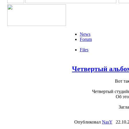
News
Forum
Files
Четвертый альбом
Вот та
Четвертый студийн
Об это
Загл
Опубликовал
NasY
22.10.