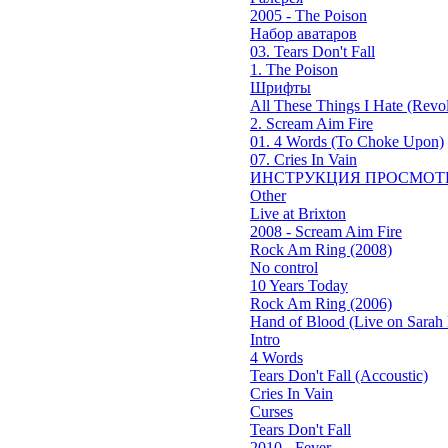
2005 - The Poison
Набор аватаров
03. Tears Don't Fall
1. The Poison
Шрифты
All These Things I Hate (Revol
2. Scream Aim Fire
01. 4 Words (To Choke Upon)
07. Cries In Vain
ИНСТРУКЦИЯ ПРОСМОТ
Other
Live at Brixton
2008 - Scream Aim Fire
Rock Am Ring (2008)
No control
10 Years Today
Rock Am Ring (2006)
Hand of Blood (Live on Sarah 
Intro
4 Words
Tears Don't Fall (Accoustic)
Cries In Vain
Curses
Tears Don't Fall
2010 - Fever