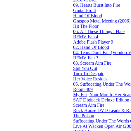
09. Hearts Burst Into Fire
Guitar Pro 4
Hand Of Blood
Graspop Metal Meeting (2006)
Hit The Floor
06. All These Things I Hate
BFMV Fan 4
Adobe Flash Player 9
02. Hand Of Blood
04. Tears Don't Fall (Voodoo Ve
BFMV Fan 3
08. Scream Aim Fire
Spit You Out
Turn To Despair
Her Voice Resides
05. Suffocating Under The Wor
Room 409
My Fist, Your Mouth, Her Scar
SAF Digipack Deluxe Edition 
Scream Aim Fire
Rock House DVD Leads & Riff
The Poison
Suffocating Under The Words O
Live At Wacken Open Air (200