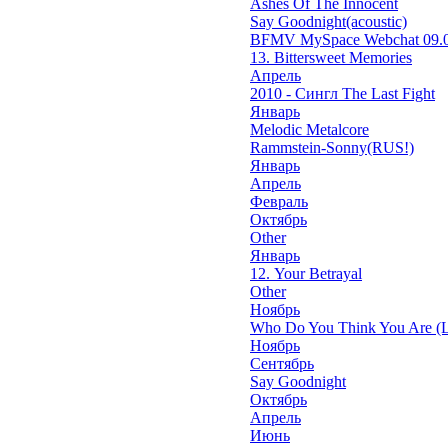
Ashes Of The Innocent
Say Goodnight(acoustic)
BFMV MySpace Webchat 09.0
13. Bittersweet Memories
Апрель
2010 - Сингл The Last Fight
Январь
Melodic Metalcore
Rammstein-Sonny(RUS!)
Январь
Апрель
Февраль
Октябрь
Other
Январь
12. Your Betrayal
Other
Ноябрь
Who Do You Think You Are (L
Ноябрь
Сентябрь
Say Goodnight
Октябрь
Апрель
Июнь