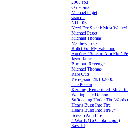
2008 год
О песнях
Michael Paget
Факты
NHL 06
Need For Speed: Most Wanted
Michael Paget
Michael Thomas
Matthew Tuck
Bullet For My Valentine
Альбом "Scream Aim Fire" Р
Jason James
Burnout: Revenge
Michael Thomas
Rare Cuts
Интервью 28.10.2006
The Poison
Kerrang! Remastered: Metallica'
Waking The Demon
Suffocating Under The Words O
Hearts Burst Into Fire
Hearts Burst Into Fire 7"
Scream Aim Fire
4 Words (To Choke Upon)
Saw III