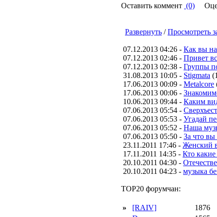
Оставить коммент
(0)
Оце
Развернуть
/
Просмотреть з
07.12.2013 04:26 -
Как вы н
07.12.2013 02:46 -
Привет вс
07.12.2013 02:38 -
Группы п
31.08.2013 10:05 -
Stigmata
(
17.06.2013 00:09 -
Metalcore
17.06.2013 00:06 -
Знакомим
10.06.2013 09:44 -
Каким вид
07.06.2013 05:54 -
Сверхъес
07.06.2013 05:53 -
Угадай п
07.06.2013 05:52 -
Наша муз
07.06.2013 05:50 -
За что вы
23.11.2011 17:46 -
Женский в
17.11.2011 14:35 -
Кто какие
20.10.2011 04:30 -
Отечестве
20.10.2011 04:23 -
музыка бе
TOP20 форумчан:
»
[RAIV]
1876