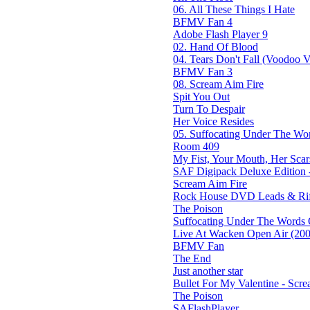
06. All These Things I Hate
BFMV Fan 4
Adobe Flash Player 9
02. Hand Of Blood
04. Tears Don't Fall (Voodoo Ve
BFMV Fan 3
08. Scream Aim Fire
Spit You Out
Turn To Despair
Her Voice Resides
05. Suffocating Under The Wor
Room 409
My Fist, Your Mouth, Her Scar
SAF Digipack Deluxe Edition 
Scream Aim Fire
Rock House DVD Leads & Riff
The Poison
Suffocating Under The Words O
Live At Wacken Open Air (200
BFMV Fan
The End
Just another star
Bullet For My Valentine - Screa
The Poison
SAFlashPlayer