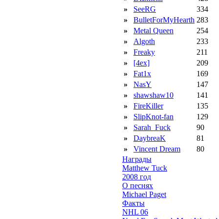
»
SeeRG
334
»
BulletForMyHearth
283
»
Metal Queen
254
»
Algoth
233
»
Freaky
211
»
[4ex]
209
»
Fat1x
169
»
NasY
147
»
shawshaw10
141
»
FireKiller
135
»
SlipKnot-fan
129
»
Sarah_Fuck
90
»
DaybreaK
81
»
Vincent Dream
80
Награды
Matthew Tuck
2008 год
О песнях
Michael Paget
Факты
NHL 06