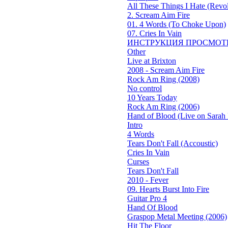
All These Things I Hate (Revol
2. Scream Aim Fire
01. 4 Words (To Choke Upon)
07. Cries In Vain
ИНСТРУКЦИЯ ПРОСМОТ
Other
Live at Brixton
2008 - Scream Aim Fire
Rock Am Ring (2008)
No control
10 Years Today
Rock Am Ring (2006)
Hand of Blood (Live on Sarah 
Intro
4 Words
Tears Don't Fall (Accoustic)
Cries In Vain
Curses
Tears Don't Fall
2010 - Fever
09. Hearts Burst Into Fire
Guitar Pro 4
Hand Of Blood
Graspop Metal Meeting (2006)
Hit The Floor