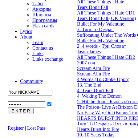
All These Things I Hate
Табы
Tears Don't Fall
Аккорды
All These Things I Hate CD1
Шрифты
Tears Don't Fall (UK Version)
Программы
Bullet For My Valentine
Flash cards
3. Turn To Despair
Lyrics
Suffocating Under The Words O
About
Bullet For My Valentine
Team
2. 4 words - Три Слова*
Contact us
Jason James
Links
All These Things I Hate CD2
Links exchange
2007 год
Scream Aim Fire
Scream Aim Fire
4 Words (To Choke Upon)
Community
13. The End
4. Tears Don't Fall
4. Waking The Demon
5. Hit the floor - Бьюсь об пол
The Poison- Live At Brixton
No Easy Way Out (Bonus Trac
HEARTS BURST INTO FIRE
Turn To Despair - Путь в ник
Register
|
Lost Pass
Hearts Burst Into Fire
10. 10 Years Today