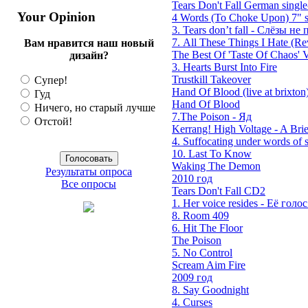
Tears Don't Fall German single
Your Opinion
4 Words (To Choke Upon) 7" s
3. Tears don’t fall - Слёзы не п
7. All These Things I Hate (Rev
Вам нравится наш новый
The Best Of 'Taste Of Chaos' V
дизайн?
3. Hearts Burst Into Fire
Trustkill Takeover
Супер!
Hand Of Blood (live at brixton
Гуд
Hand Of Blood
Ничего, но старый лучше
7.The Poison - Яд
Отстой!
Kerrang! High Voltage - A Brie
4. Suffocating under words of s
10. Last To Know
Waking The Demon
Результаты опроса
2010 год
Все опросы
Tears Don't Fall CD2
1. Her voice resides - Её голос 
8. Room 409
6. Hit The Floor
The Poison
5. No Control
Scream Aim Fire
2009 год
8. Say Goodnight
4. Curses