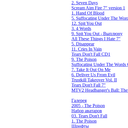
2. Seven Days
Scream Aim Fire 7" version 1
1. Hand Of Blood
5. Suffocating Under The Word
12. Spit You Out
3. 4 Words
9. Spit You Out - Выплюну
All These Things I Hate 7"
5. Disappear
11. Cries In Vain
Tears Don't Fall CD1
9. The Poison
Suffocating Under The Words O
7. Take It Out On Me
6. Deliver Us From Evil
Trustkill Takeover Vol. II
Tears Don't Fall 7"
MTV2 Headbanger's Ball: Th
Галерея
2005 - The Poison
Набор аватаров
03. Tears Don't Fall
1. The Poison
Шрифты