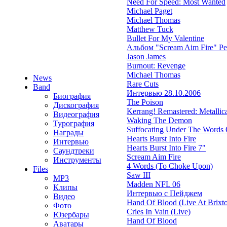
Need For Speed: Most Wanted
Michael Paget
Michael Thomas
Matthew Tuck
Bullet For My Valentine
Альбом "Scream Aim Fire" Р
Jason James
Burnout: Revenge
Michael Thomas
News
Rare Cuts
Band
Интервью 28.10.2006
Биография
The Poison
Дискография
Kerrang! Remastered: Metallica'
Видеография
Waking The Demon
Турография
Suffocating Under The Words O
Награды
Hearts Burst Into Fire
Интервью
Hearts Burst Into Fire 7"
Саундтреки
Scream Aim Fire
Инструменты
4 Words (To Choke Upon)
Files
Saw III
MP3
Madden NFL 06
Клипы
Интервью с Пейджем
Видео
Hand Of Blood (Live At Brixt
Фото
Cries In Vain (Live)
Юзербары
Hand Of Blood
Аватары