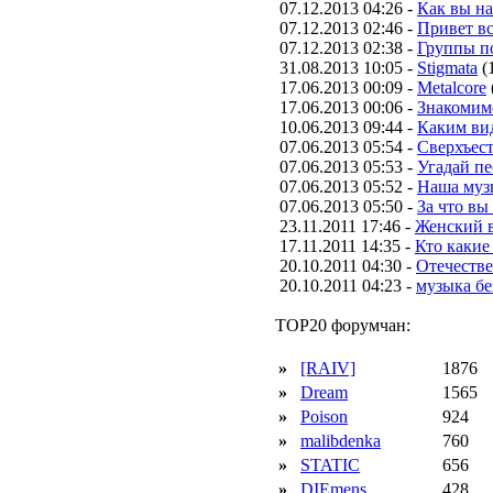
07.12.2013 04:26 -
Как вы н
07.12.2013 02:46 -
Привет вс
07.12.2013 02:38 -
Группы п
31.08.2013 10:05 -
Stigmata
(
17.06.2013 00:09 -
Metalcore
17.06.2013 00:06 -
Знакомим
10.06.2013 09:44 -
Каким вид
07.06.2013 05:54 -
Сверхъес
07.06.2013 05:53 -
Угадай п
07.06.2013 05:52 -
Наша муз
07.06.2013 05:50 -
За что вы
23.11.2011 17:46 -
Женский в
17.11.2011 14:35 -
Кто какие
20.10.2011 04:30 -
Отечестве
20.10.2011 04:23 -
музыка бе
TOP20 форумчан:
»
[RAIV]
1876
»
Dream
1565
»
Poison
924
»
malibdenka
760
»
STATIC
656
»
DIEmens
428