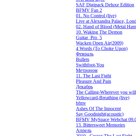
SAF Digipack Deluxe Edition
BFMV Fan 2
01. No Control (live)
Live at Alexandra Palace, Lond
02. Hand of Blood (Metal Ham
10. Waking The Demon
Guitar_Pro_5
Wacken Open Air(2009)
4 Words (To Choke Upon)
Февраль
Bullets
Swithfoot-You
Метроном
11. The Last Fight
Pleasure And Pain
Декабрь
The Calling-Wherever you will 
Yellowcard-Breathing (live)
bfmv
Ashes Of The Innocent
Say Goodnight(acoustic)
BFMV MySpace Webchat 09.0
13. Bittersweet Memories
Апрель
2010 - Сингл The Last Fight