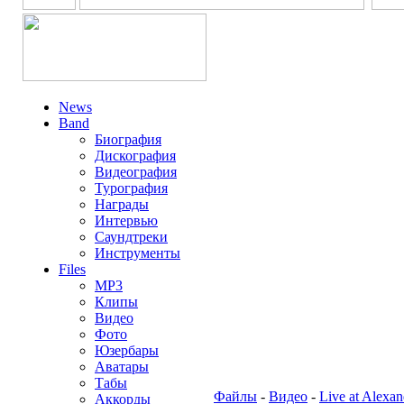
News
Band
Биография
Дискография
Видеография
Турография
Награды
Интервью
Саундтреки
Инструменты
Files
MP3
Клипы
Видео
Фото
Юзербары
Аватары
Табы
Файлы
-
Видео
-
Live at Alexa
Аккорды