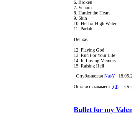
6. Broken
7. Venom
8. Harder the Heart
9. Skin
10. Hell or High Water
11. Pariah
Deluxe:
12. Playing God
13. Run For Your Life
14. In Loving Memory
15. Raising Hell
Опубликовал
NasY
18.05.
Оставить коммент
(0)
Оце
Bullet for my Vale