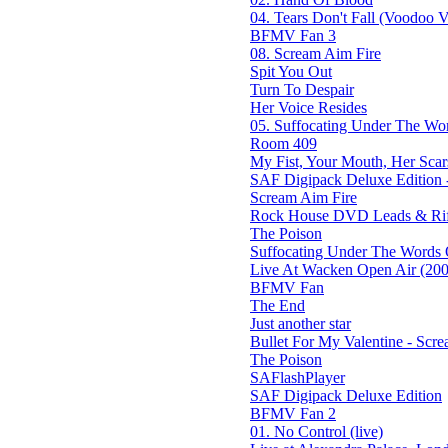
04. Tears Don't Fall (Voodoo Ve
BFMV Fan 3
08. Scream Aim Fire
Spit You Out
Turn To Despair
Her Voice Resides
05. Suffocating Under The Wor
Room 409
My Fist, Your Mouth, Her Scar
SAF Digipack Deluxe Edition 
Scream Aim Fire
Rock House DVD Leads & Riff
The Poison
Suffocating Under The Words O
Live At Wacken Open Air (200
BFMV Fan
The End
Just another star
Bullet For My Valentine - Screa
The Poison
SAFlashPlayer
SAF Digipack Deluxe Edition
BFMV Fan 2
01. No Control (live)