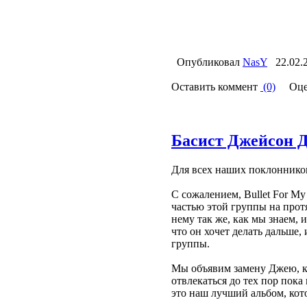
Опубликовал
NasY
22.02.
Оставить коммент
(0)
Оце
Басист Джейсон 
Для всех наших поклонников
С сожалением, Bullet For M
частью этой группы на протя
нему так же, как мы знаем, 
что он хочет делать дальше,
группы.
Мы объявим замену Джею, ко
отвлекаться до тех пор пок
это наш лучший альбом, кот