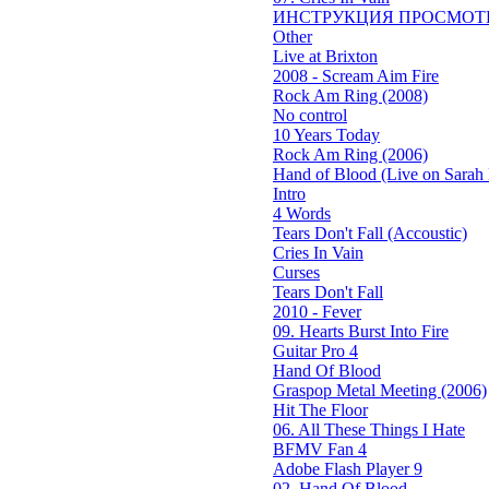
ИНСТРУКЦИЯ ПРОСМОТ
Other
Live at Brixton
2008 - Scream Aim Fire
Rock Am Ring (2008)
No control
10 Years Today
Rock Am Ring (2006)
Hand of Blood (Live on Sarah 
Intro
4 Words
Tears Don't Fall (Accoustic)
Cries In Vain
Curses
Tears Don't Fall
2010 - Fever
09. Hearts Burst Into Fire
Guitar Pro 4
Hand Of Blood
Graspop Metal Meeting (2006)
Hit The Floor
06. All These Things I Hate
BFMV Fan 4
Adobe Flash Player 9
02. Hand Of Blood