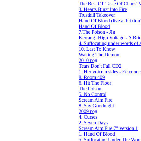
The Best Of 'Taste Of Chaos' V
3. Hearts Burst Into Fire
Trustkill Takeover
Hand Of Blood (live at brixton
Hand Of Blood
7.The Poison - Яд
Kerrang! High Voltage - A Brie
4. Suffocating under words of s
10. Last To Know
Waking The Demon
2010 год
Tears Don't Fall CD2
1. Her voice resides - Её голос 
8. Room 409
6. Hit The Floor
The Poison
5. No Control
Scream Aim Fire
8. Say Goodnight
2009 год
4. Curses
2. Seven Days
Scream Aim Fire 7" version 1
1. Hand Of Blood
5. Suffocating Under The Word