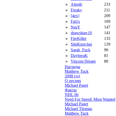
»
Algoth
233
»
Freaky
211
»
[4ex]
209
»
Fat1x
169
»
NasY
147
»
shawshaw10
141
»
FireKiller
135
»
SlipKnot-fan
129
»
Sarah_Fuck
90
»
DaybreaK
81
»
Vincent Dream
80
Награды
Matthew Tuck
2008 год
О песнях
Michael Paget
Факты
NHL 06
Need For Speed: Most Wanted
Michael Paget
Michael Thomas
Matthew Tuck