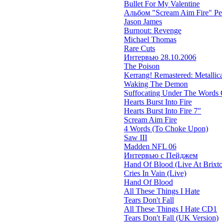
Bullet For My Valentine
Альбом "Scream Aim Fire" Р
Jason James
Burnout: Revenge
Michael Thomas
Rare Cuts
Интервью 28.10.2006
The Poison
Kerrang! Remastered: Metallica'
Waking The Demon
Suffocating Under The Words O
Hearts Burst Into Fire
Hearts Burst Into Fire 7"
Scream Aim Fire
4 Words (To Choke Upon)
Saw III
Madden NFL 06
Интервью с Пейджем
Hand Of Blood (Live At Brixt
Cries In Vain (Live)
Hand Of Blood
All These Things I Hate
Tears Don't Fall
All These Things I Hate CD1
Tears Don't Fall (UK Version)