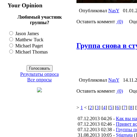
Your Opinion
Опубликовал
NasY
01.01.
Любимый участник
Оставить коммент
(0)
Оце
группы?
Jason James
Matthew Tuck
Группа снова в ст
Michael Paget
Michael Thomas
Результаты опроса
Все опросы
Опубликовал
NasY
14.11.
Оставить коммент
(0)
Оце
>
1
< [
2
] [
3
] [
4
] [
5
] [
6
] [
7
] [
8
] [
07.12.2013 04:26 -
Как вы н
07.12.2013 02:46 -
Привет вс
07.12.2013 02:38 -
Группы п
31.08.2013 10:05 -
Stigmata
(