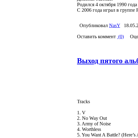
Родился 4 октября 1990 года
С 2006 года играл в группе R
Опубликовал
NasY
18.05.
Оставить коммент
(0)
Оце
Выход пятого аль
Tracks
1. V
2. No Way Out
3. Army of Noise
4. Worthless
5. You Want A Battle? (Here’s