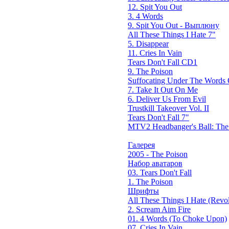
12. Spit You Out
3. 4 Words
9. Spit You Out - Выплюну
All These Things I Hate 7"
5. Disappear
11. Cries In Vain
Tears Don't Fall CD1
9. The Poison
Suffocating Under The Words O
7. Take It Out On Me
6. Deliver Us From Evil
Trustkill Takeover Vol. II
Tears Don't Fall 7"
MTV2 Headbanger's Ball: Th
Галерея
2005 - The Poison
Набор аватаров
03. Tears Don't Fall
1. The Poison
Шрифты
All These Things I Hate (Revol
2. Scream Aim Fire
01. 4 Words (To Choke Upon)
07. Cries In Vain