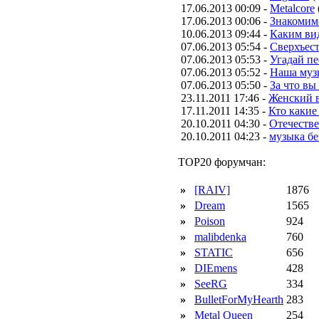
17.06.2013 00:09 -
Metalcore
17.06.2013 00:06 -
Знакомим
10.06.2013 09:44 -
Каким вид
07.06.2013 05:54 -
Сверхъес
07.06.2013 05:53 -
Угадай п
07.06.2013 05:52 -
Наша муз
07.06.2013 05:50 -
За что вы
23.11.2011 17:46 -
Женский в
17.11.2011 14:35 -
Кто какие
20.10.2011 04:30 -
Отечестве
20.10.2011 04:23 -
музыка бе
TOP20 форумчан:
»
[RAIV]
1876
»
Dream
1565
»
Poison
924
»
malibdenka
760
»
STATIC
656
»
DIEmens
428
»
SeeRG
334
»
BulletForMyHearth
283
»
Metal Queen
254