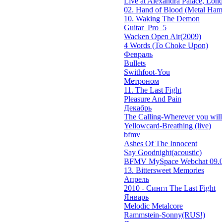
Live at Alexandra Palace, Lond
02. Hand of Blood (Metal Ham
10. Waking The Demon
Guitar_Pro_5
Wacken Open Air(2009)
4 Words (To Choke Upon)
Февраль
Bullets
Swithfoot-You
Метроном
11. The Last Fight
Pleasure And Pain
Декабрь
The Calling-Wherever you will 
Yellowcard-Breathing (live)
bfmv
Ashes Of The Innocent
Say Goodnight(acoustic)
BFMV MySpace Webchat 09.0
13. Bittersweet Memories
Апрель
2010 - Сингл The Last Fight
Январь
Melodic Metalcore
Rammstein-Sonny(RUS!)