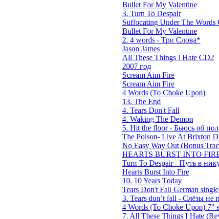
Bullet For My Valentine
3. Turn To Despair
Suffocating Under The Words O
Bullet For My Valentine
2. 4 words - Три Слова*
Jason James
All These Things I Hate CD2
2007 год
Scream Aim Fire
Scream Aim Fire
4 Words (To Choke Upon)
13. The End
4. Tears Don't Fall
4. Waking The Demon
5. Hit the floor - Бьюсь об пол
The Poison- Live At Brixton
No Easy Way Out (Bonus Trac
HEARTS BURST INTO FIRE
Turn To Despair - Путь в ник
Hearts Burst Into Fire
10. 10 Years Today
Tears Don't Fall German single
3. Tears don’t fall - Слёзы не п
4 Words (To Choke Upon) 7" s
7. All These Things I Hate (Rev