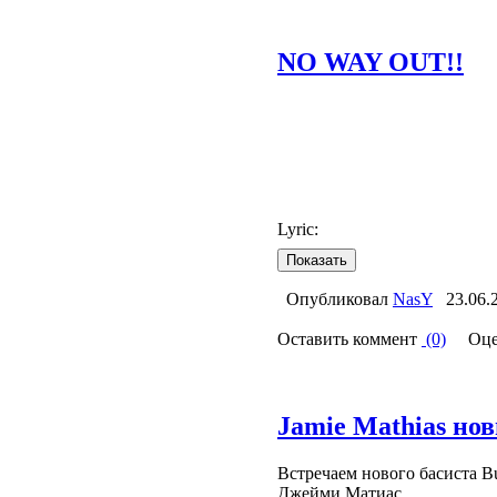
NO WAY OUT!!
Lyric:
Опубликовал
NasY
23.06.
Оставить коммент
(0)
Оце
Jamie Mathias но
Встречаем нового басиста Bul
Джейми Матиас.