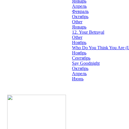
Январь
Апрель
Февраль
Октябрь
Other
Январь
12. Your Betrayal
Other
Ноябрь
Who Do You Think You Are (L
Ноябрь
Сентябрь
Say Goodnight
Октябрь
Апрель
Июнь