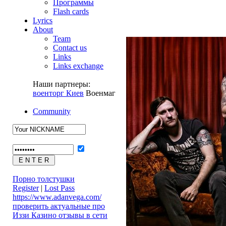
Программы
Flash cards
Lyrics
About
Team
Contact us
Links
Links exchange
Наши партнеры:
военторг Киев
Военмаг
Community
Порно толстушки
Register
|
Lost Pass
https://www.adanvega.com/
проверить актуальные про
Иззи Казино отзывы в сети