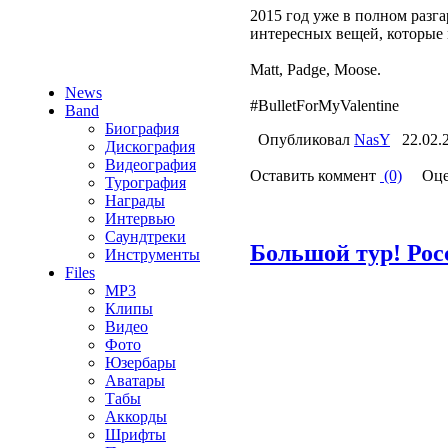
2015 год уже в полном разг
интересных вещей, которые 
Matt, Padge, Moose.
News
#BulletForMyValentine
Band
Биография
Опубликовал
NasY
22.02.
Дискография
Видеография
Оставить коммент
(0)
Оце
Турография
Награды
Интервью
Саундтреки
Большой тур! Рос
Инструменты
Files
MP3
Клипы
Видео
Фото
Юзербары
Аватары
Табы
Аккорды
Шрифты