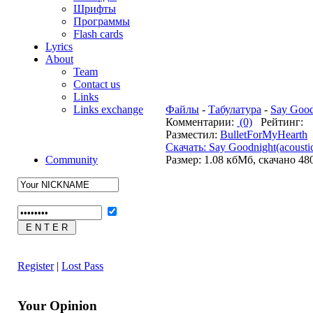
Шрифты
Программы
Flash cards
Lyrics
About
Team
Contact us
Links
Links exchange
Файлы
-
Табулатура
-
Say Good
Комментарии:
(0)
Рейтинг:
Разместил:
BulletForMyHearth
Д
Cкачать: Say Goodnight(acousti
Community
Размер: 1.08 кбМб, скачано 48
Register
|
Lost Pass
Your Opinion