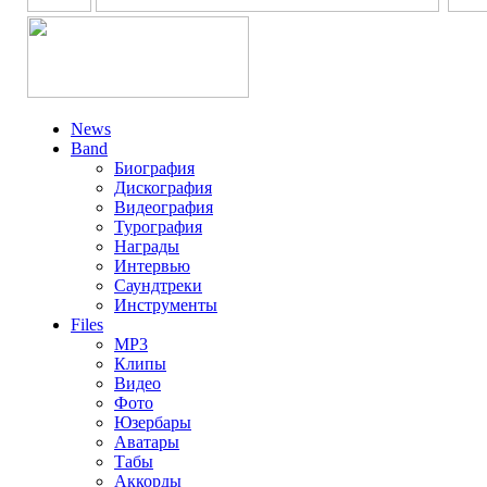
News
Band
Биография
Дискография
Видеография
Турография
Награды
Интервью
Саундтреки
Инструменты
Files
MP3
Клипы
Видео
Фото
Юзербары
Аватары
Табы
Аккорды