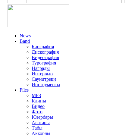
News
Band
Биография
Дискография
Видеография
Турография
Награды
Интервью
Саундтреки
Инструменты
Files
MP3
Клипы
Видео
Фото
Юзербары
Аватары
Табы
Аккорды