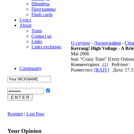
Шрифты
Программы
Flash cards
Lyrics
About
Team
Contact us
Links
О группе
-
Дискография
-
Сбо
Links exchange
Kerrang! High Voltage - A Bri
Mai 2006
feat. "Crazy Train" [Ozzy Osbou
Комментарии:
(1)
Рейтинг:
Community
Разместил:
[RAIV]
Дата: 17.1
Register
|
Lost Pass
Your Opinion