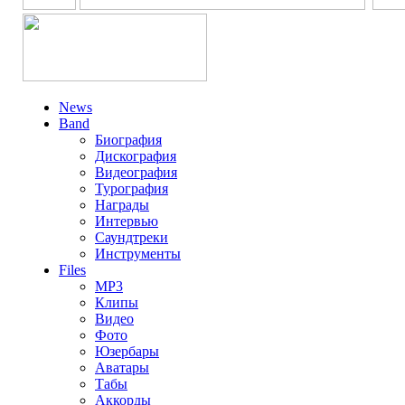
News
Band
Биография
Дискография
Видеография
Турография
Награды
Интервью
Саундтреки
Инструменты
Files
MP3
Клипы
Видео
Фото
Юзербары
Аватары
Табы
Аккорды