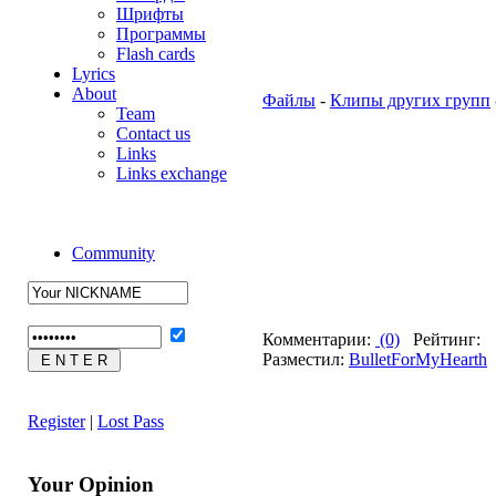
Шрифты
Программы
Flash cards
Lyrics
About
Файлы
-
Клипы других групп
Team
Contact us
Links
Links exchange
Community
Комментарии:
(0)
Рейтинг:
Разместил:
BulletForMyHearth
Д
Register
|
Lost Pass
Your Opinion