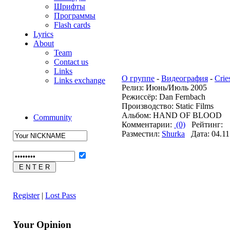
Шрифты
Программы
Flash cards
Lyrics
About
Team
Contact us
Links
О группе
-
Видеография
-
Crie
Links exchange
Релиз: Июнь/Июль 2005
Режиссёр: Dan Fernbach
Производство: Static Films
Альбом: HAND OF BLOOD
Community
Комментарии:
(0)
Рейтинг:
Разместил:
Shurka
Дата: 04.11
Register
|
Lost Pass
Your Opinion