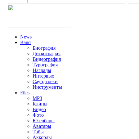
News
Band
Биография
Дискография
Видеография
Турография
Награды
Интервью
Саундтреки
Инструменты
Files
MP3
Клипы
Видео
Фото
Юзербары
Аватары
Табы
Аккорды