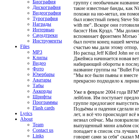
Биография
группу с необычным названием
Дискография
такие известные банды, как N
Видеография
похожи на ню-метал, им помогл
Турография
был известный певец Steve St
Награды
with me". Вскоре они готовили
Интервью
басист Ник Крэдл. "Мы должны
Саундтреки
вспоминает фронтмен Мэтью Та
Инструменты
был почти конец нашей мечты,
Files
счастью мы дали этому отпор, 
MP3
Но распад Jeff Killed John не
Клипы
Джеймса начинается новая вет
Видео
набирающий обороты в послед
Фото
название группы на "Bullet For
Юзербары
"Мы все были пьяны и вместе п
Аватары
прекрасно подходило к лирике
Табы
Аккорды
Уже в феврале 2004 года BFM
Шрифты
лейблов. Им поступает предлож
Программы
группе предлогают выпустить 
Flash cards
Подьёмы и падения сделали их
Lyrics
лет, и всё что происходит всё
About
незнал сейчас. Мы повзралел
Team
выпущенный мини альбом сост
Contact us
попадает в список ста лучших
Links
говорят сами за себя" сказал 