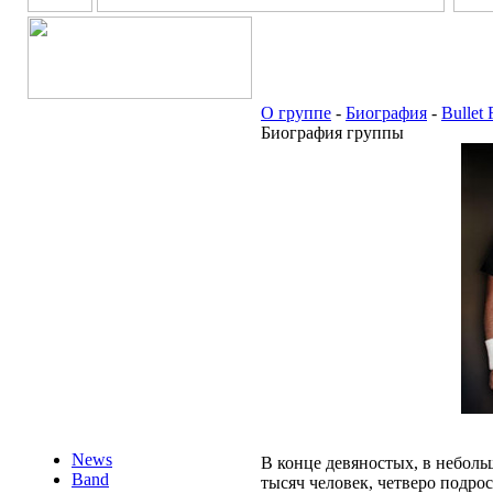
О группе
-
Биография
-
Bullet 
Биография группы
News
В конце девяностых, в неболь
Band
тысяч человек, четверо подро