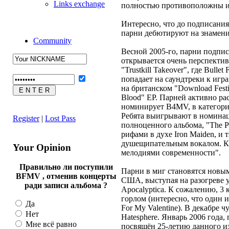
Links exchange
полностью противоположны им.
Интересно, что до подписания 
парни дебютируют на знамени
Community
Весной 2005-го, парни подпис
открывается очень перспекти
"Trustkill Takeover", где Bull
попадает на саундтреки к игра
на британском "Download Fest
Blood" EP. Парней активно ра
номинирует B4MV, в категориях
Ребята выигрывают в номинац
Register
|
Lost Pass
полноценного альбома, "The Po
рифами в духе Iron Maiden, и 
душещипательным вокалом. Как
Your Opinion
мелодиями современности".
Правильно ли поступили
Парни в миг становятся новым
BFMV , отменив концерты
США, выступая на разогреве у
ради записи альбома ?
Apocalyptica. К сожалению, 3 
горлом (интересно, что один 
Да
For My Valentine). В декабре ч
Нет
Hatesphere. Январь 2006 года
Мне всё равно
посвящён 25-летию данного из