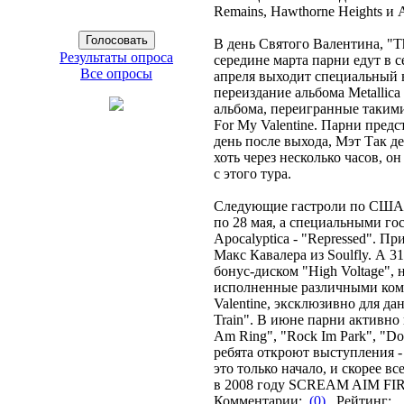
Remains, Hawthorne Heights и 
В день Святого Валентина, "Th
Результаты опроса
середине марта парни едут в 
Все опросы
апреля выходит специальный в
переиздание альбома Metallica
альбома, переигранные такими 
For My Valentine. Парни пред
день после выхода, Мэт Так де
хоть через несколько часов, 
с этого тура.
Следующие гастроли по США ("T
по 28 мая, а специальными гос
Apocalyptica - "Repressed".
Макс Кавалера из Soulfly. А 3
бонус-диском "High Voltage",
исполненные различными команда
Valentine, эксклюзивно для д
Train". В июне парни активно
Am Ring", "Rock Im Park", "Do
ребята откроют выступления - 
это только начало, и скорее 
в 2008 году SCREAM AIM FIRE
Комментарии:
(0)
Рейтинг: