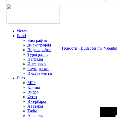
News
Band
Биография
Дискография
Новости
-
Bullet for my Valent
Видеография
Турография
Награды
Интервью
Саундтреки
Инструменты
Files
MP3
Клипы
Видео
Фото
Юзербары
Аватары
Табы
Аккорды