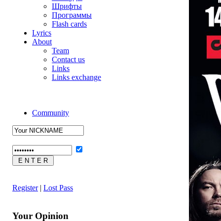
Шрифты
Программы
Flash cards
Lyrics
About
Team
Contact us
Links
Links exchange
Community
Register
|
Lost Pass
Your Opinion