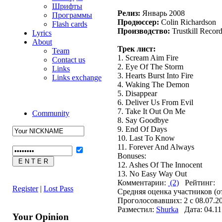
Шрифты
Релиз:
Январь 2008
Программы
Продюссер:
Colin Richardson
Flash cards
Производство:
Trustkill Recor
Lyrics
About
Трек лист:
Team
1. Scream Aim Fire
Contact us
2. Eye Of The Storm
Links
3. Hearts Burst Into Fire
Links exchange
4. Waking The Demon
5. Disappear
6. Deliver Us From Evil
7. Take It Out On Me
Community
8. Say Goodbye
9. End Of Days
10. Last To Know
11. Forever And Always
Bonuses:
12. Ashes Of The Innocent
13. No Easy Way Out
Комментарии:
(2)
Рейтинг:
Register
|
Lost Pass
Средняя оценка участников (о
Проголосовавших: 2 с 08.07.20
Разместил:
Shurka
Дата: 04.11
Your Opinion