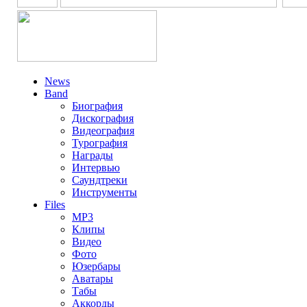
News
Band
Биография
Дискография
Видеография
Турография
Награды
Интервью
Саундтреки
Инструменты
Files
MP3
Клипы
Видео
Фото
Юзербары
Аватары
Табы
Аккорды