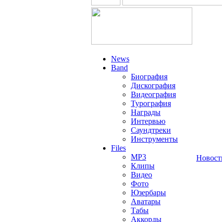
News
Band
Биография
Дискография
Видеография
Турография
Награды
Интервью
Саундтреки
Инструменты
Files
MP3
Новост
Клипы
Видео
Фото
Юзербары
Аватары
Табы
Аккорды