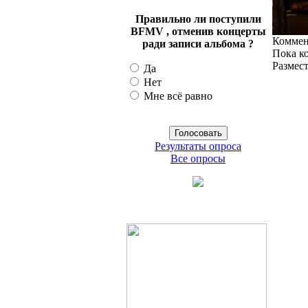
Правильно ли поступили
BFMV , отменив концерты
Коммен
ради записи альбома ?
Пока к
Размес
Да
Нет
Мне всё равно
Результаты опроса
Все опросы