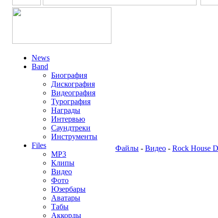
News
Band
Биография
Дискография
Видеография
Турография
Награды
Интервью
Саундтреки
Инструменты
Files
Файлы
-
Видео
-
Rock House DV
MP3
Клипы
Видео
Фото
Юзербары
Аватары
Табы
Аккорды