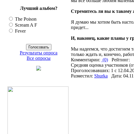
мы все больше любим маленьки
Лучший альбом?
Стремитесь ли вы к такому ж
The Poison
Я думаю мы хотим быть настол
Scream A F
придет...
Fever
И, наконец, какие планы у г
Мы надеемся, что достигнем та
Результаты опроса
только ждать и, конечно, рабо
Все опросы
Комментарии:
(0)
Рейтинг:
Средняя оценка участников (о
Проголосовавших: 1 с 12.04.20
Разместил:
Shurka
Дата: 04.11