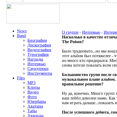
News
О группе
-
Интервью
-
Интерв
Band
Насколько в качестве отлича
Биография
The Poison?
Дискография
Видеография
Было трудновато...но мы вошл
Турография
этот альбом был потяжелее - ч
Награды
но много кто придирался. Мно
Интервью
снова хотели показать всем св
Саундтреки
Инструменты
Большинство групп после св
Files
музыкальном плане альбом. Н
MP3
правильное решение?
Клипы
Видео
Ну да, конечно. Много групп 
Фото
наш лейбл доволен нами. Как 
Юзербары
нам играть дальше...показать 
Аватары
Табы
После успешного дебюта, со
Аккорды