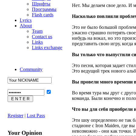
Шрифты
Нет. Мы делаем свое дело. И 
Программы
Flash cards
Насколько повлияли проблем
Lyrics
About
Это не было большой проблемой
Team
ужасно страшно потерять свое
Contact us
нибудь на вокал, но это произ
Links
представить свою игру, когда 
Links exchange
Вы только что выпустили син
Это песня, которая задает сти
Community
Это ведущий трек нового альбо
Вы провели много времени в
Во время тура мы друг с друг
команда. Были конечно и полож
Что вы для себя приобрели и
Register
|
Lost Pass
Эти шоу определенно не так б
стадионе с Iron Maiden, где в
невозможно - они как точки. И
Your Opinion