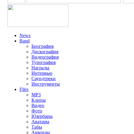
News
Band
Биография
Дискография
Видеография
Турография
Награды
Интервью
Саундтреки
Инструменты
Files
MP3
Клипы
Видео
Фото
Юзербары
Аватары
Табы
Аккорды