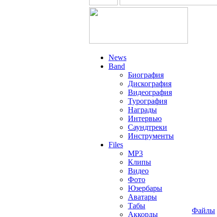
News
Band
Биография
Дискография
Видеография
Турография
Награды
Интервью
Саундтреки
Инструменты
Files
MP3
Клипы
Видео
Фото
Юзербары
Аватары
Табы
Файлы
Аккорды