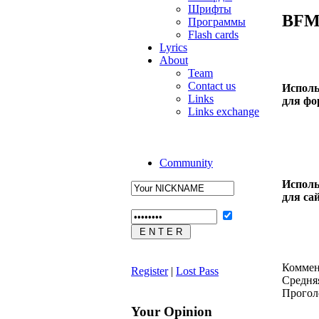
Шрифты
BFM
Программы
Flash cards
Lyrics
About
Team
Contact us
Исполь
Links
для фо
Links exchange
Community
Исполь
для са
Коммен
Register
|
Lost Pass
Средняя
Проголо
Your Opinion