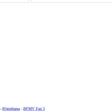
-
Юзербары
-
BFMV Fan 3