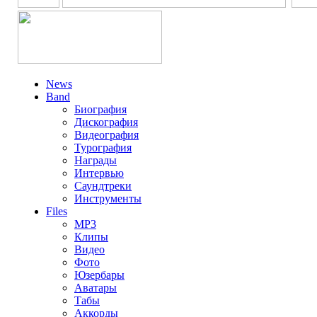
News
Band
Биография
Дискография
Видеография
Турография
Награды
Интервью
Саундтреки
Инструменты
Files
MP3
Клипы
Видео
Фото
Юзербары
Аватары
Табы
Аккорды