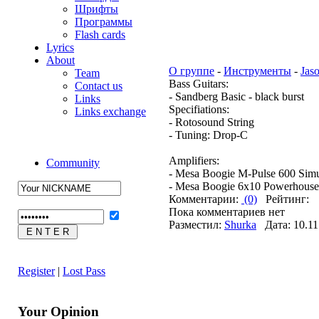
Шрифты
Программы
Flash cards
Lyrics
About
О группе
-
Инструменты
-
Jas
Team
Bass Guitars:
Contact us
- Sandberg Basic - black burst
Links
Specifiations:
Links exchange
- Rotosound String
- Tuning: Drop-C
Amplifiers:
Community
- Mesa Boogie M-Pulse 600 Simu
- Mesa Boogie 6x10 Powerhouse
Комментарии:
(0)
Рейтинг:
Пока комментариев нет
Разместил:
Shurka
Дата: 10.11
Register
|
Lost Pass
Your Opinion