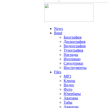
News
Band
Биография
Дискография
Видеография
Турография
Награды
Интервью
Саундтреки
Инструменты
Files
MP3
Клипы
Видео
Фото
Юзербары
Аватары
Табы
Аккорды