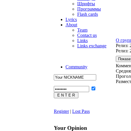
Шрифты
Программы
Flash cards
Lyrics
About
Team
Contact us
О груп
Links
Релиз: 
Links exchange
Релиз: 
Коммен
Community
Средняя
Прогол
Размес
Register
|
Lost Pass
Your Opinion