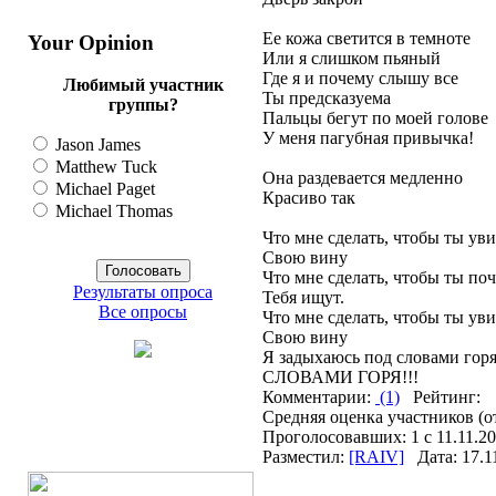
Ее кожа светится в темноте
Your Opinion
Или я слишком пьяный
Где я и почему слышу все
Любимый участник
Ты предсказуема
группы?
Пальцы бегут по моей голове
У меня пагубная привычка!
Jason James
Matthew Tuck
Она раздевается медленно
Michael Paget
Красиво так
Michael Thomas
Что мне сделать, чтобы ты ув
Свою вину
Что мне сделать, чтобы ты по
Результаты опроса
Тебя ищут.
Все опросы
Что мне сделать, чтобы ты ув
Свою вину
Я задыхаюсь под словами гор
СЛОВАМИ ГОРЯ!!!
Комментарии:
(1)
Рейтинг:
Средняя оценка участников (о
Проголосовавших: 1 с 11.11.20
Разместил:
[RAIV]
Дата: 17.1