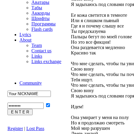
Аватары
Я задыхаюсь под словами гор
Табы
Аккорды
Ее кожа светится в темноте
Шрифты
Или я слишком пьяный
Программы
Где я и почему слышу все
Flash cards
Ты предсказуема
Lyrics
Пальцы бегут по моей голове
About
Но это все фикция!
Team
Она раздевается медленно
Contact us
Красиво так
Links
Links exchange
Что мне сделать, чтобы ты ув
Свою вину
Что мне сделать, чтобы ты по
Тебя ищут.
Community
Что мне сделать, чтобы ты ув
Свою вину
Я задыхаюсь под словами гор
Идем!
Она умирает у меня на полу
Но я продолжаю смотреть
Мой мир разрушен
Register
|
Lost Pass
Дверь закрой