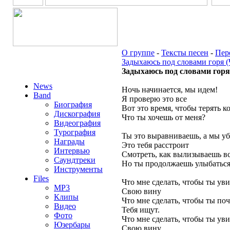
О группе
-
Тексты песен
-
Пер
Задыхаюсь под словами горя (
Задыхаюсь под словами горя (
News
Ночь начинается, мы идем!
Band
Я проверю это все
Биография
Вот это время, чтобы терять к
Дискография
Что ты хочешь от меня?
Видеография
Турография
Ты это выравниваешь, а мы уб
Награды
Это тебя расстроит
Интервью
Смотреть, как вылизываешь вс
Саундтреки
Но ты продолжаешь улыбатьс
Инструменты
Files
Что мне сделать, чтобы ты ув
MP3
Свою вину
Клипы
Что мне сделать, чтобы ты по
Видео
Тебя ищут.
Фото
Что мне сделать, чтобы ты ув
Юзербары
Свою вину