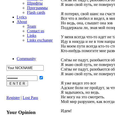
Шрифты
Я знаю свой путь, не повернут
Программы
Flash cards
Я потерял, свой шанс на счаст
Lyrics
Все что я любил и видел, в ми
About
Но ведь, она, слышит она зов
Team
Поддержала ли, зная мой позо
Contact us
Links
У меня всегда что-то идет не т
Links exchange
Иду в никуда и не в том напр
На моем пути всегда кто-то ст
Кто-нибудь помогите мне разве
Community
Слёзы не падут, разобьются об
Я знаю свой путь, не повернут
Слёзы не падут, разобьются об
Я знаю свой путь, не повернут
Я уже видел это все
Адские боли не пройдут, за чт
Я задыхаюсь, но ведь.
Не могу на это смотреть.
Register
|
Lost Pass
Мой мир разрушен, как всегд
Идем!
Your Opinion