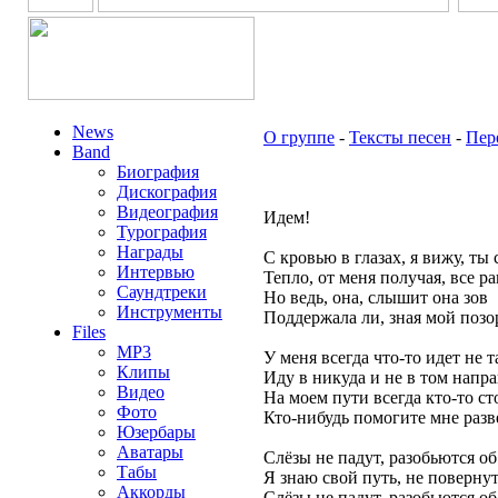
News
О группе
-
Тексты песен
-
Пер
Band
Биография
Дискография
Видеография
Идем!
Турография
Награды
С кровью в глазах, я вижу, ты
Интервью
Тепло, от меня получая, все р
Саундтреки
Но ведь, она, слышит она зов
Инструменты
Поддержала ли, зная мой позо
Files
MP3
У меня всегда что-то идет не т
Клипы
Иду в никуда и не в том напр
Видео
На моем пути всегда кто-то ст
Фото
Кто-нибудь помогите мне разве
Юзербары
Аватары
Слёзы не падут, разобьются об
Табы
Я знаю свой путь, не повернут
Аккорды
Слёзы не падут, разобьются об