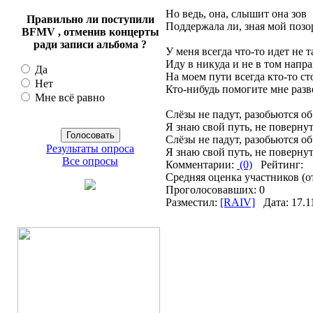
Но ведь, она, слышит она зов
Правильно ли поступили
Поддержала ли, зная мой позо
BFMV , отменив концерты
ради записи альбома ?
У меня всегда что-то идет не т
Иду в никуда и не в том напр
Да
На моем пути всегда кто-то ст
Нет
Кто-нибудь помогите мне разве
Мне всё равно
Слёзы не падут, разобьются об
Я знаю свой путь, не повернут
Слёзы не падут, разобьются об
Результаты опроса
Я знаю свой путь, не повернут
Все опросы
Комментарии:
(0)
Рейтинг:
Средняя оценка участников (о
Проголосовавших: 0
Разместил:
[RAIV]
Дата: 17.1