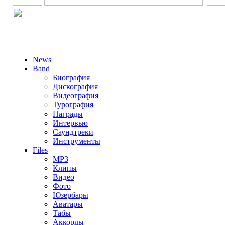
News
Band
Биография
Дискография
Видеография
Турография
Награды
Интервью
Саундтреки
Инструменты
Files
MP3
Клипы
Видео
Фото
Юзербары
Аватары
Табы
Аккорды