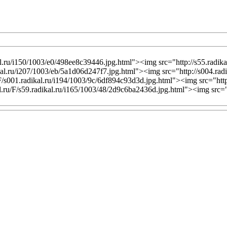
al.ru/i150/1003/e0/498ee8c39446.jpg.html"><img src="http://s55.radik
kal.ru/i207/1003/eb/5a1d06d247f7.jpg.html"><img src="http://s004.rad
/s001.radikal.ru/i194/1003/9c/6df894c93d3d.jpg.html"><img src="http:
.ru/F/s59.radikal.ru/i165/1003/48/2d9c6ba2436d.jpg.html"><img src="h