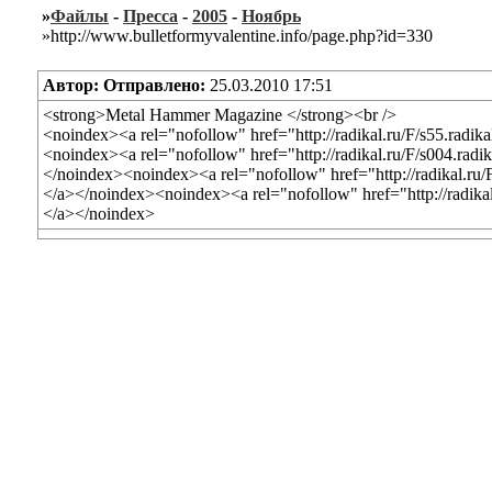
»
Файлы
-
Пресса
-
2005
-
Ноябрь
»http://www.bulletformyvalentine.info/page.php?id=330
Автор:
Отправлено:
25.03.2010 17:51
<strong>Metal Hammer Magazine </strong><br />
<noindex><a rel="nofollow" href="http://radikal.ru/F/s55.radik
<noindex><a rel="nofollow" href="http://radikal.ru/F/s004.radi
</noindex><noindex><a rel="nofollow" href="http://radikal.ru/F
</a></noindex><noindex><a rel="nofollow" href="http://radikal
</a></noindex>