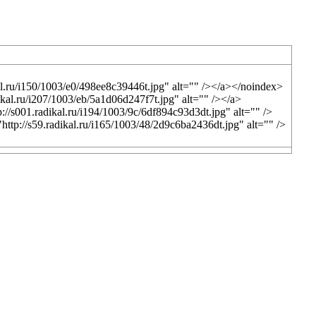
al.ru/i150/1003/e0/498ee8c39446t.jpg" alt="" /></a></noindex>
ikal.ru/i207/1003/eb/5a1d06d247f7t.jpg" alt="" /></a>
//s001.radikal.ru/i194/1003/9c/6df894c93d3dt.jpg" alt="" />
ttp://s59.radikal.ru/i165/1003/48/2d9c6ba2436dt.jpg" alt="" />