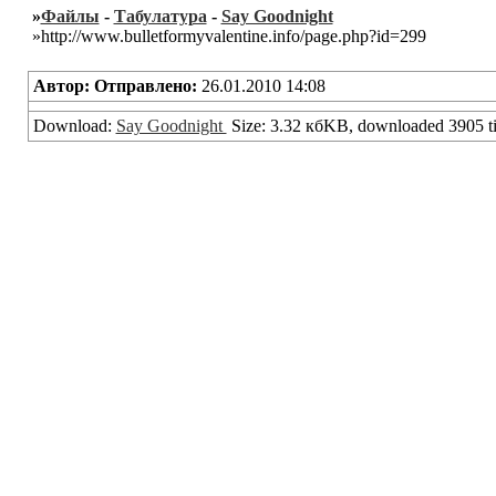
»
Файлы
-
Табулатура
-
Say Goodnight
»http://www.bulletformyvalentine.info/page.php?id=299
Автор:
Отправлено:
26.01.2010 14:08
Download:
Say Goodnight
Size: 3.32 кбKB, downloaded 3905 t