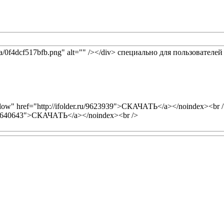
2/8a/0f4dcf517bfb.png" alt="" /></div> специально для пользователей
ow" href="http://ifolder.ru/9623939">СКАЧАТЬ</a></noindex><br 
.ru/9640643">СКАЧАТЬ</a></noindex><br />