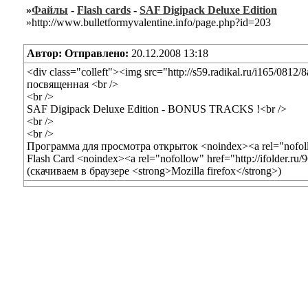
»
Файлы
-
Flash cards
-
SAF Digipack Deluxe Edition
»http://www.bulletformyvalentine.info/page.php?id=203
Автор:
Отправлено:
20.12.2008 13:18
<div class="colleft"><img src="http://s59.radikal.ru/i165/081
посвященная <br />
<br />
SAF Digipack Deluxe Edition - BONUS TRACKS !<br />
<br />
<br />
Программа для просмотра открыток <noindex><a rel="nofoll
Flash Card <noindex><a rel="nofollow" href="http://ifolder
(скачиваем в браузере <strong>Mozilla firefox</strong>)