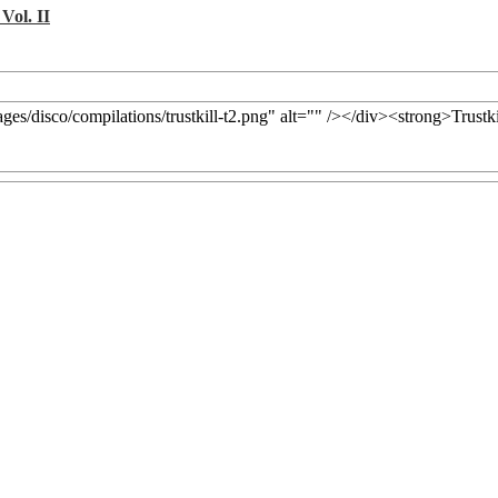
Vol. II
ages/disco/compilations/trustkill-t2.png" alt="" /></div><strong>Trustk