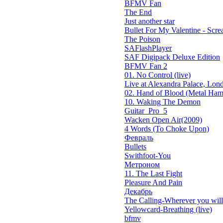
BFMV Fan
The End
Just another star
Bullet For My Valentine - Screa
The Poison
SAFlashPlayer
SAF Digipack Deluxe Edition
BFMV Fan 2
01. No Control (live)
Live at Alexandra Palace, Lond
02. Hand of Blood (Metal Ham
10. Waking The Demon
Guitar_Pro_5
Wacken Open Air(2009)
4 Words (To Choke Upon)
Февраль
Bullets
Swithfoot-You
Метроном
11. The Last Fight
Pleasure And Pain
Декабрь
The Calling-Wherever you will 
Yellowcard-Breathing (live)
bfmv