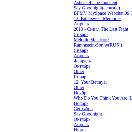
Ashes Of The Innocent
Say Goodnight(acoustic)
BFMV MySpace Webchat 09.0
13. Bittersweet Memories
Апрель
2010 - Сингл The Last Fight
Январь
Melodic Metalcore
Rammstein-Sonny(RUS!)
Январь
Апрель
Февраль
Октябрь
Other
Январь
12. Your Betrayal
Other
Ноябрь
Who Do You Think You Are (L
Ноябрь
Сентябрь
Say Goodnight
Октябрь
Апрель
Июнь