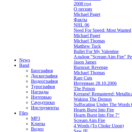
2008 год
О песнях
Michael Paget
Факты
NHL 06
Need For Speed: Most Wanted
Michael Paget
Michael Thomas
Matthew Tuck
Bullet For My Valentine
Альбом "Scream Aim Fire" Р
News
Jason James
Band
Burnout: Revenge
Биография
Michael Thomas
Дискография
Rare Cuts
Видеография
Интервью 28.10.2006
Турография
The Poison
Награды
Kerrang! Remastered: Metallica'
Интервью
Waking The Demon
Саундтреки
Suffocating Under The Words O
Инструменты
Hearts Burst Into Fire
Files
Hearts Burst Into Fire 7"
MP3
Scream Aim Fire
Клипы
4 Words (To Choke Upon)
Видео
Saw III