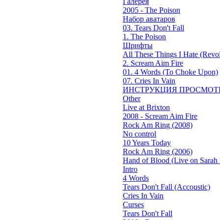
Галерея
2005 - The Poison
Набор аватаров
03. Tears Don't Fall
1. The Poison
Шрифты
All These Things I Hate (Revol
2. Scream Aim Fire
01. 4 Words (To Choke Upon)
07. Cries In Vain
ИНСТРУКЦИЯ ПРОСМОТ
Other
Live at Brixton
2008 - Scream Aim Fire
Rock Am Ring (2008)
No control
10 Years Today
Rock Am Ring (2006)
Hand of Blood (Live on Sarah 
Intro
4 Words
Tears Don't Fall (Accoustic)
Cries In Vain
Curses
Tears Don't Fall