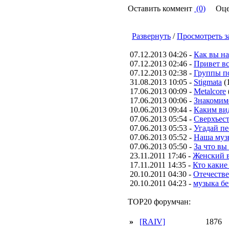
Оставить коммент
(0)
Оце
Развернуть
/
Просмотреть з
07.12.2013 04:26 -
Как вы н
07.12.2013 02:46 -
Привет вс
07.12.2013 02:38 -
Группы п
31.08.2013 10:05 -
Stigmata
(
17.06.2013 00:09 -
Metalcore
17.06.2013 00:06 -
Знакомим
10.06.2013 09:44 -
Каким вид
07.06.2013 05:54 -
Сверхъес
07.06.2013 05:53 -
Угадай п
07.06.2013 05:52 -
Наша муз
07.06.2013 05:50 -
За что вы
23.11.2011 17:46 -
Женский в
17.11.2011 14:35 -
Кто какие
20.10.2011 04:30 -
Отечестве
20.10.2011 04:23 -
музыка бе
TOP20 форумчан:
»
[RAIV]
1876