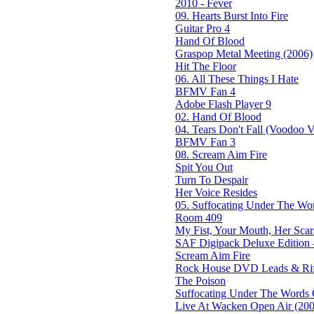
2010 - Fever
09. Hearts Burst Into Fire
Guitar Pro 4
Hand Of Blood
Graspop Metal Meeting (2006)
Hit The Floor
06. All These Things I Hate
BFMV Fan 4
Adobe Flash Player 9
02. Hand Of Blood
04. Tears Don't Fall (Voodoo Ve
BFMV Fan 3
08. Scream Aim Fire
Spit You Out
Turn To Despair
Her Voice Resides
05. Suffocating Under The Wor
Room 409
My Fist, Your Mouth, Her Scar
SAF Digipack Deluxe Edition 
Scream Aim Fire
Rock House DVD Leads & Riff
The Poison
Suffocating Under The Words O
Live At Wacken Open Air (200