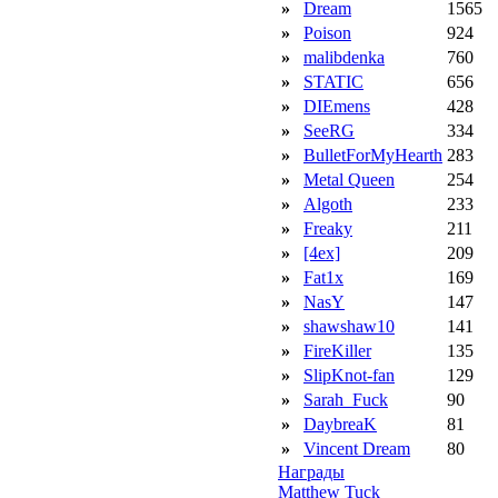
»
Dream
1565
»
Poison
924
»
malibdenka
760
»
STATIC
656
»
DIEmens
428
»
SeeRG
334
»
BulletForMyHearth
283
»
Metal Queen
254
»
Algoth
233
»
Freaky
211
»
[4ex]
209
»
Fat1x
169
»
NasY
147
»
shawshaw10
141
»
FireKiller
135
»
SlipKnot-fan
129
»
Sarah_Fuck
90
»
DaybreaK
81
»
Vincent Dream
80
Награды
Matthew Tuck