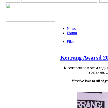
News
Forum
Files
Kerrang Awarsd 201
К сожалению в этом году 
третьими. Д
Massive love to all of y