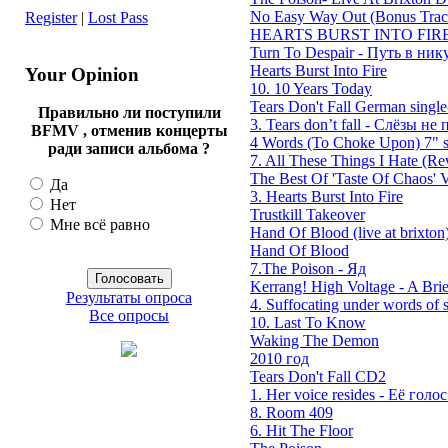
No Easy Way Out (Bonus Trac
Register
|
Lost Pass
HEARTS BURST INTO FIRE
Turn To Despair - Путь в ник
Hearts Burst Into Fire
Your Opinion
10. 10 Years Today
Tears Don't Fall German single
Правильно ли поступили
3. Tears don’t fall - Слёзы не п
BFMV , отменив концерты
4 Words (To Choke Upon) 7" s
ради записи альбома ?
7. All These Things I Hate (Rev
The Best Of 'Taste Of Chaos' V
Да
3. Hearts Burst Into Fire
Нет
Trustkill Takeover
Мне всё равно
Hand Of Blood (live at brixton
Hand Of Blood
7.The Poison - Яд
Kerrang! High Voltage - A Brie
Результаты опроса
4. Suffocating under words of s
Все опросы
10. Last To Know
Waking The Demon
2010 год
Tears Don't Fall CD2
1. Her voice resides - Её голос 
8. Room 409
6. Hit The Floor