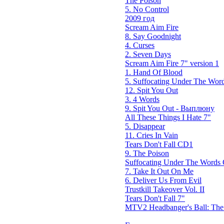
The Poison
5. No Control
2009 год
Scream Aim Fire
8. Say Goodnight
4. Curses
2. Seven Days
Scream Aim Fire 7" version 1
1. Hand Of Blood
5. Suffocating Under The Word
12. Spit You Out
3. 4 Words
9. Spit You Out - Выплюну
All These Things I Hate 7"
5. Disappear
11. Cries In Vain
Tears Don't Fall CD1
9. The Poison
Suffocating Under The Words O
7. Take It Out On Me
6. Deliver Us From Evil
Trustkill Takeover Vol. II
Tears Don't Fall 7"
MTV2 Headbanger's Ball: Th