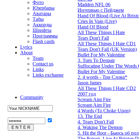
Фото
Madden NFL 06
Юзербары
Интервью с Пейджем
Аватары
Hand Of Blood (Live At Brixt
Табы
Cries In Vain (Live)
Аккорды
Hand Of Blood
Шрифты
All These Things I Hate
Программы
Tears Don't Fall
Flash cards
All These Things I Hate CD1
Lyrics
Tears Don't Fall (UK Version)
About
Bullet For My Valentine
Team
3. Turn To Despair
Contact us
Suffocating Under The Words O
Links
Bullet For My Valentine
Links exchange
2. 4 words - Три Слова*
Jason James
All These Things I Hate CD2
2007 год
Community
Scream Aim Fire
Scream Aim Fire
4 Words (To Choke Upon)
13. The End
4. Tears Don't Fall
4. Waking The Demon
5. Hit the floor - Бьюсь об пол
The Poison- Live At Brixton